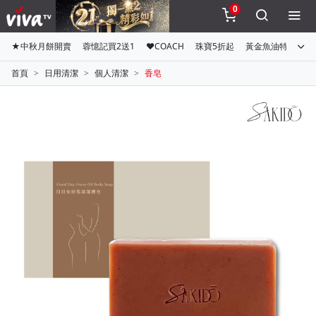
0
★中秋月餅開賣
蓉憶記買2送1
♥COACH
珠寶5折起
黃金魚油特惠組
首頁
日用清潔
個人清潔
香皂