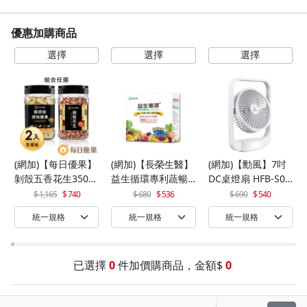
優惠加購商品
(網加)【每日優果】
(網加)【長榮生醫】
(網加)【勳風】7吋
剝殼五香花生350G
益生循環專利蔬暢
DC桌燈扇 HFB-S06
+罐裝原味烘焙腰果
配方輕體順暢(30包/
30
1,165
740
680
536
690
540
320G
盒)x1
已選擇
0
件加價購商品，金額$
0