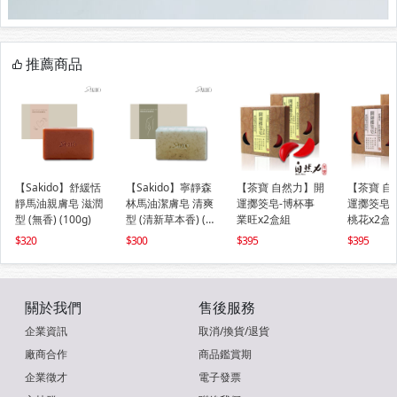
推薦商品
【Sakido】舒緩恬
【Sakido】寧靜森
【茶寶 自然力】開
【茶寶 自
靜馬油親膚皂 滋潤
林馬油潔膚皂 清爽
運擲筊皂-博杯事
運擲筊皂-
型 (無香) (100g)
型 (清新草本香) (1
業旺x2盒組
桃花x2盒
00g)
320
300
395
395
關於我們
售後服務
企業資訊
取消/換貨/退貨
廠商合作
商品鑑賞期
企業徵才
電子發票