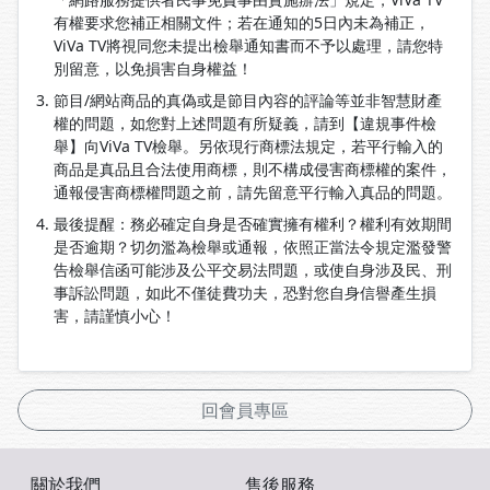
有權要求您補正相關文件；若在通知的5日內未為補正，
ViVa TV將視同您未提出檢舉通知書而不予以處理，請您特
別留意，以免損害自身權益！
節目/網站商品的真偽或是節目內容的評論等並非智慧財產
權的問題，如您對上述問題有所疑義，請到【違規事件檢
舉】向ViVa TV檢舉。另依現行商標法規定，若平行輸入的
商品是真品且合法使用商標，則不構成侵害商標權的案件，
通報侵害商標權問題之前，請先留意平行輸入真品的問題。
最後提醒：務必確定自身是否確實擁有權利？權利有效期間
是否逾期？切勿濫為檢舉或通報，依照正當法令規定濫發警
告檢舉信函可能涉及公平交易法問題，或使自身涉及民、刑
事訴訟問題，如此不僅徒費功夫，恐對您自身信譽產生損
害，請謹慎小心！
回會員專區
關於我們
售後服務