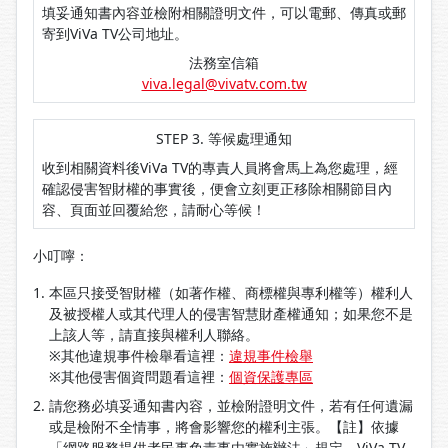
填妥通知書內容並檢附相關證明文件，可以電郵、傳真或郵
寄到ViVa TV公司地址。
法務室信箱
viva.legal@vivatv.com.tw
STEP 3. 等候處理通知
收到相關資料後ViVa TV的專責人員將會馬上為您處理，經
確認侵害智財權的事實後，便會立刻更正移除相關節目內
容、頁面並回覆給您，請耐心等候！
小叮嚀：
本區只接受智財權（如著作權、商標權與專利權等）權利人
及被授權人或其代理人的侵害智慧財產權通知；如果您不是
上該人等，請直接與權利人聯絡。
※其他違規事件檢舉看這裡：
違規事件檢舉
※其他侵害個資問題看這裡：
個資保護專區
請您務必填妥通知書內容，並檢附證明文件，若有任何遺漏
或是檢附不全情事，將會影響您的權利主張。【註】依據
「網路服務提供者民事免責事由實施辦法」規定，ViVa TV