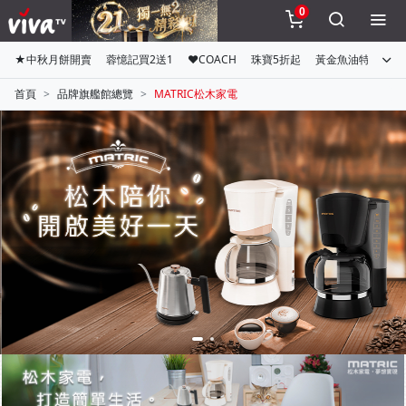
0
★中秋月餅開賣
蓉憶記買2送1
♥COACH
珠寶5折起
黃金魚油特惠組
首頁
品牌旗艦館總覽
MATRIC松木家電