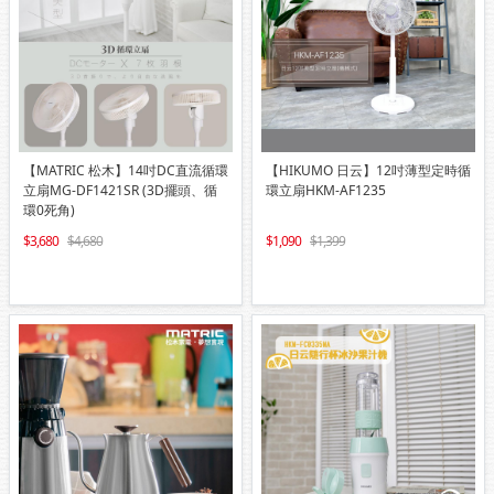
【MATRIC 松木】14吋DC直流循環
【HIKUMO 日云】12吋薄型定時循
立扇MG-DF1421SR (3D擺頭、循
環立扇HKM-AF1235
環0死角)
3,680
4,680
1,090
1,399