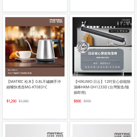
【MATRIC 松木】0.8L不鏽鋼手沖
【HIKUMO 日云】12吋安心節能除
細嘴快煮壺MG-KT0831C
濕棒HKM-DH1233D (台灣製造/隨
插即用)
1,290
1,980
890
990