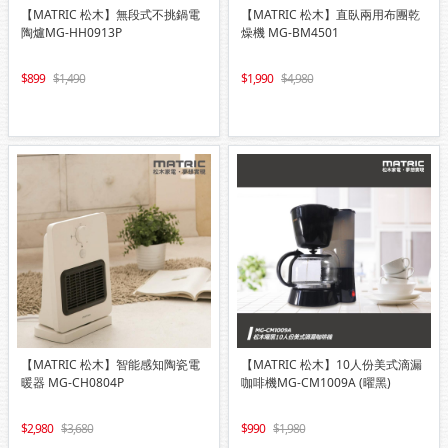
【MATRIC 松木】無段式不挑鍋電
【MATRIC 松木】直臥兩用布團乾
陶爐MG-HH0913P
燥機 MG-BM4501
899
1,490
1,990
4,980
【MATRIC 松木】智能感知陶瓷電
【MATRIC 松木】10人份美式滴漏
暖器 MG-CH0804P
咖啡機MG-CM1009A (曜黑)
2,980
3,680
990
1,980