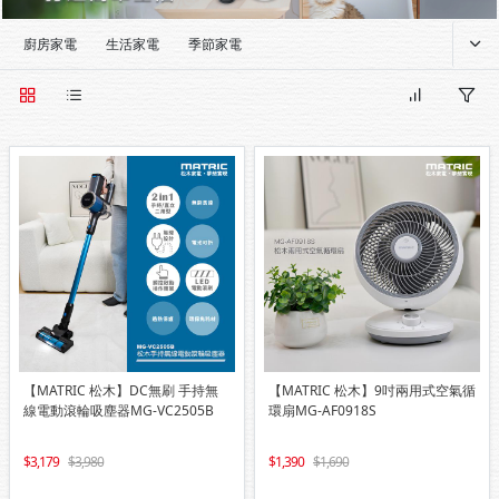
廚房家電
生活家電
季節家電
【MATRIC 松木】DC無刷 手持無
【MATRIC 松木】9吋兩用式空氣循
線電動滾輪吸塵器MG-VC2505B
環扇MG-AF0918S
3,179
3,980
1,390
1,690