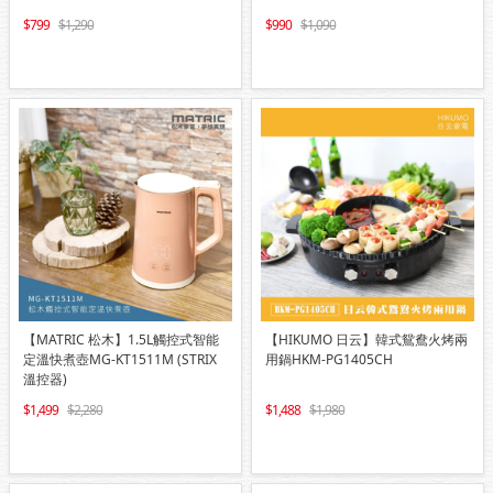
799
1,290
990
1,090
【MATRIC 松木】1.5L觸控式智能
【HIKUMO 日云】韓式鴛鴦火烤兩
定溫快煮壺MG-KT1511M (STRIX
用鍋HKM-PG1405CH
溫控器)
1,499
2,280
1,488
1,980