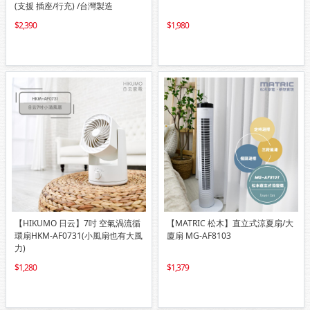
(支援 插座/行充) /台灣製造
2,390
1,980
【HIKUMO 日云】7吋 空氣渦流循
【MATRIC 松木】直立式涼夏扇/大
環扇HKM-AF0731(小風扇也有大風
廈扇 MG-AF8103
力)
1,280
1,379