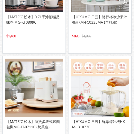
【MATRIC 松木】0.7L手沖細嘴品
【HIKUMO 日云】隨行杯冰沙果汁
味壺 MG-KT0809C
機HKM-FC0335MA (單杯組)
1,480
890
1,980
【MATRIC 松木】防燙多段式烤麵
【HIKUMO 日云】鮮嫩榨汁機HK
包機MG-TA0711C (奶茶色)
M-JB1023P