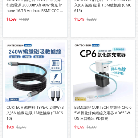
行動電源 20000mAh 40W 快充 iP
入)6A 編織 磁吸 1.5M數據線 (CMC
hone 16/15 Android BSMI CCC 雙
615)
認證
1,599
1,999
1,049
2,370
CUKTECH 酷態科 TYPE-C 240W (3
BSMI認證 CUKTECH 酷態科 CP6 6
入)6A 編織 磁吸 1M數據線 (CMC6
5W 氮化鎵伸縮線充電器 AD653W-
10)
US 三口輸出 PD快充
969
2,070
1,099
1,399