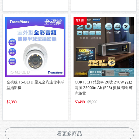
53折
全視線 TS-BL1D 星光全彩迷你半球
CUKTECH 酷態科 20號 210W 行動
型攝影機
電源 25000mAh (P23) 數據清晰 可
充筆電
2,380
3,499
5,990
看更多商品