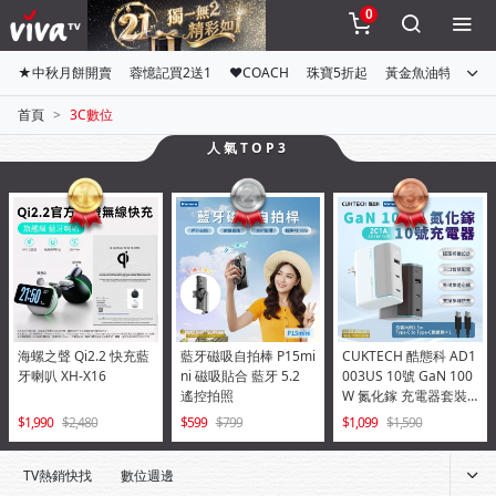
0
★中秋月餅開賣
蓉憶記買2送1
♥COACH
珠寶5折起
黃金魚油特惠組
首頁
3C數位
人氣TOP3
海螺之聲 Qi2.2 快充藍
藍牙磁吸自拍棒 P15mi
CUKTECH 酷態科 AD1
牙喇叭 XH-X16
ni 磁吸貼合 藍牙 5.2
003US 10號 GaN 100
遙控拍照
W 氮化鎵 充電器套裝 -
銀白
1,990
2,480
599
799
1,099
1,590
TV熱銷快找
數位週邊