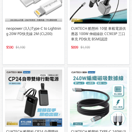
neopower (3入)Type-C to Lightnin
CUKTECH 酷態科 10號 車載電源供
g 20W PD快充線 2M (CL200)
應器 100W 伸縮線款 CC903P 三口
車充 PD快充 BSMI認證
590
1,190
899
1,199
CUKTECH 酷態科 CP24 自帶雙線
CUKTECH 酷態科 TYPE-C 240W (3