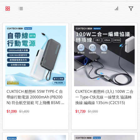
CUKTECH 酷態科 55W TYPE-C 自
CUKTECH 酷態科 (3入) 100W 二合
帶線行動電源 20000mAh (PB200
一 Type-C快充線 一線雙充 協議轉
N) 符合航空規範 可上飛機 BSMI C
換線 編織線 135cm (C2C515)
CC 雙認證
1,099
1,499
1,739
1,999