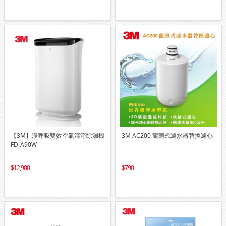
【3M】淨呼吸雙效空氣清淨除濕機
3M AC200 龍頭式濾水器替換濾心
FD-A90W
12,900
790