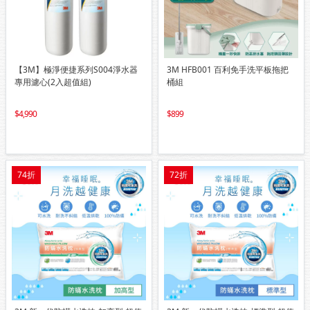
【3M】極淨便捷系列S004淨水器
3M HFB001 百利免手洗平板拖把
專用濾心(2入超值組)
桶組
4,990
899
74折
72折