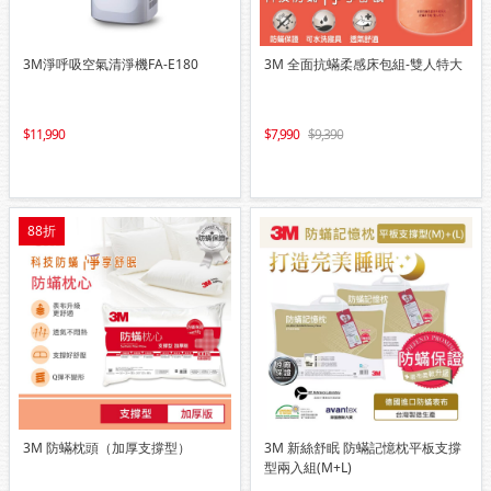
3M淨呼吸空氣清淨機FA-E180
3M 全面抗蟎柔感床包組-雙人特大
11,990
7,990
9,390
88折
3M 防蟎枕頭（加厚支撐型）
3M 新絲舒眠 防蟎記憶枕平板支撐
型兩入組(M+L)