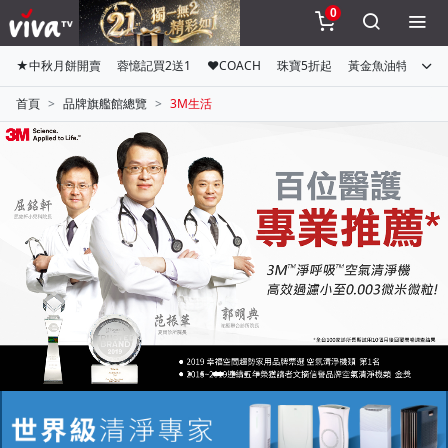
0
★中秋月餅開賣
蓉憶記買2送1
♥COACH
珠寶5折起
黃金魚油特惠組
首頁
品牌旗艦館總覽
3M生活