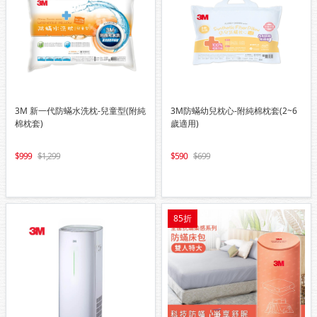
3M 新一代防蟎水洗枕-兒童型(附純
3M防蟎幼兒枕心-附純棉枕套(2~6
棉枕套)
歲適用)
999
1,299
590
699
85折