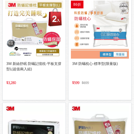
86折
3M 新絲舒眠 防蟎記憶枕-平板支撐
3M 防蟎枕心-標準型(限量版)
型L(超值兩入組)
3,280
599
699