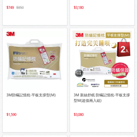
749
850
3,180
3M防蟎記憶枕-平板支撐型(M)
3M 新絲舒眠 防蟎記憶枕-平板支撐
型M(超值兩入組)
1,590
3,080