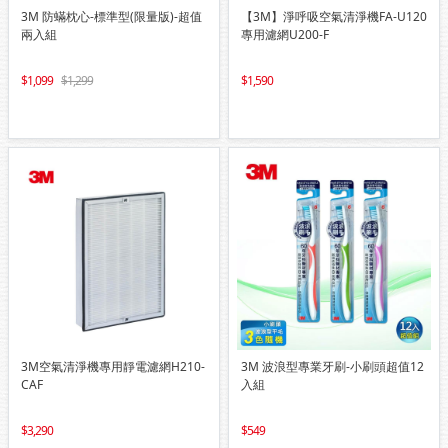
3M 防蟎枕心-標準型(限量版)-超值
【3M】淨呼吸空氣清淨機FA-U120
兩入組
專用濾網U200-F
1,099
1,299
1,590
3M空氣清淨機專用靜電濾網H210-
3M 波浪型專業牙刷-小刷頭超值12
CAF
入組
3,290
549