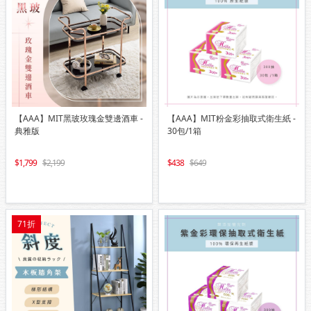
【AAA】MIT黑玻玫瑰金雙邊酒車 -
【AAA】MIT粉金彩抽取式衛生紙 -
典雅版
30包/1箱
1,799
2,199
438
649
71折