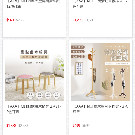
【AAA】MIT商業大型捲筒衛生紙-
【AAA】MIT三層活動置物推車 - 2
12捲/1箱
色可選
568
768
1,299
1,699
【AAA】MIT點點曲木椅凳 2入組 -
【AAA】MIT實木多勾衣帽架 - 3色
2色可選
可選
1,888
2,488
499
699