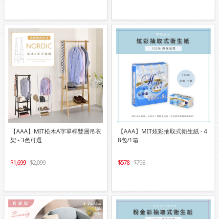
【AAA】MIT松木A字單桿雙層吊衣
【AAA】MIT炫彩抽取式衛生紙 - 4
架 - 3色可選
8包/1箱
1,699
2,099
578
798