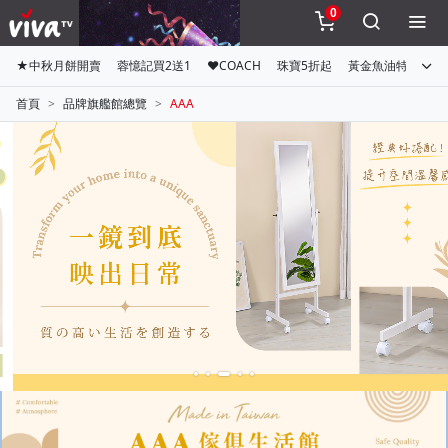
0
★中秋月餅開賣
蓉憶記買2送1
♥COACH
珠寶5折起
黃金魚油特惠組
首頁
品牌旗艦館總覽
AAA