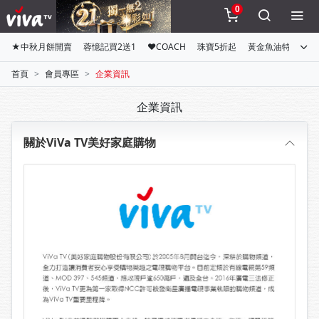
0
★中秋月餅開賣
蓉憶記買2送1
♥COACH
珠寶5折起
黃金魚油特惠組
首頁
會員專區
企業資訊
企業資訊
關於ViVa TV美好家庭購物