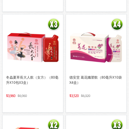
冬蟲夏草長大人飲（女方）（80毫
德安堂 葛花孅塑飲（80毫升X10袋
升X10包X3盒）
X4盒）
3,960
6,960
3,520
6,320