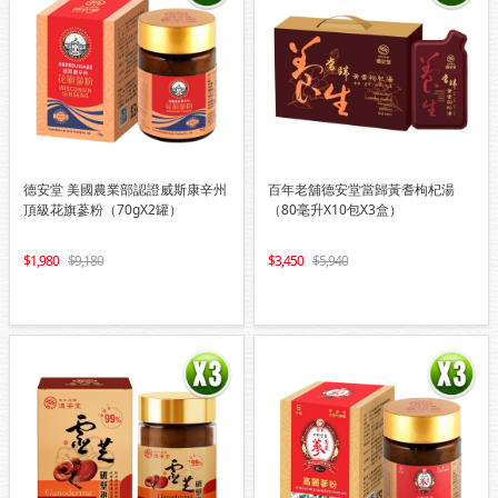
德安堂 美國農業部認證威斯康辛州
百年老舖德安堂當歸黃耆枸杞湯
頂級花旗蔘粉（70gX2罐）
（80毫升X10包X3盒）
1,980
9,180
3,450
5,940