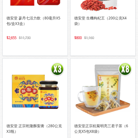
德安堂 蔘丹七活力飲（80毫升X5
德安堂 生機枸杞王（200公克X4
包/盒X3盒）
袋）
2,655
11,730
800
1,160
德安堂 正宗乾隆酥梨膏（280公克
德安堂正宗杭菊明亮三君子茶（6
X3瓶）
公克X5包X8袋）