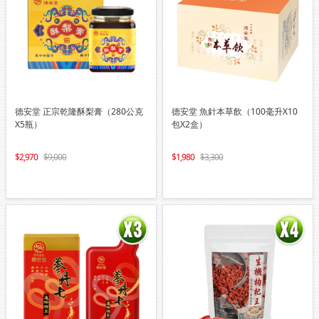
德安堂 正宗乾隆酥梨膏（280公克
德安堂 魚針本草飲（100毫升X10
X5瓶）
包X2盒）
2,970
9,000
1,980
3,300