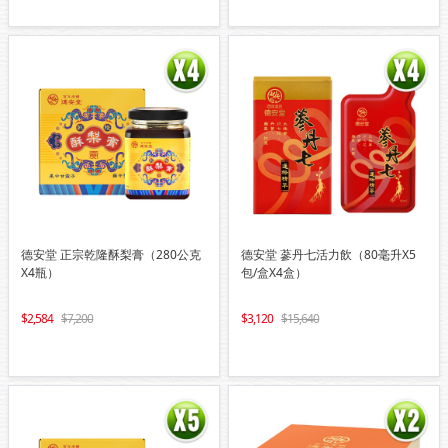
德安堂 正宗乾隆酥梨膏（280公克
德安堂 蔘丹七活力飲（80毫升X5
X4瓶）
包/盒X4盒）
2,584
7,200
3,120
15,640