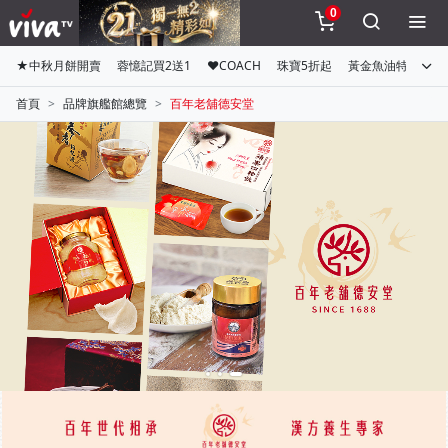
0
★中秋月餅開賣
蓉憶記買2送1
♥COACH
珠寶5折起
黃金魚油特惠組
首頁
品牌旗艦館總覽
百年老舖德安堂