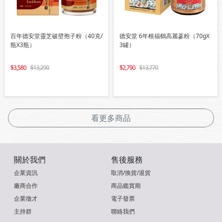
百年德安堂靈芝破壁孢子粉（40克/
德安堂 6年根福鶴高麗蔘粉（70gX
瓶X3瓶）
3罐）
3,580
13,290
2,790
13,770
看更多商品
關於我們
售後服務
企業資訊
取消/換貨/退貨
廠商合作
商品鑑賞期
企業徵才
電子發票
主持群
聯絡我們