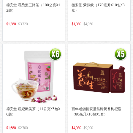
德安堂 霜桑葉三降茶（100公克X1
德安堂 紫蘇飲（170毫升X10包X3
2袋）
盒）
1,380
3,720
1,980
4,050
德安堂 后妃孅美茶（11公克X5包X
百年老舖德安堂當歸黃耆枸杞湯
6袋）
（80毫升X10包X5盒）
1,680
2,700
4,980
9,900