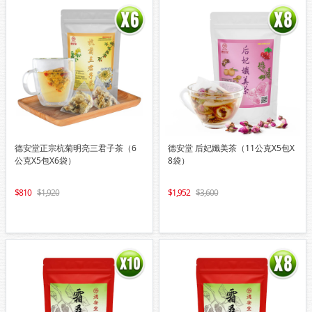
德安堂正宗杭菊明亮三君子茶（6
德安堂 后妃孅美茶（11公克X5包X
公克X5包X6袋）
8袋）
810
1,920
1,952
3,600