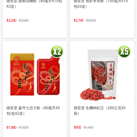
德安堂 蘋果四物飲（80毫升X10包
德安堂 魚針本草飲（100毫升X10
X3盒）
包X3盒）
3,240
3,600
2,745
4,950
德安堂 蔘丹七活力飲（80毫升X5
德安堂 生機枸杞王（200公克X5
包/盒X2盒）
袋）
1,980
7,820
950
1,450