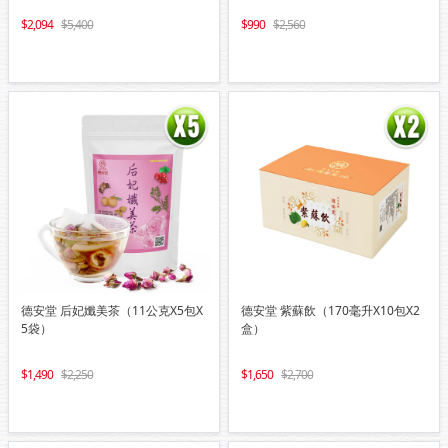
2,094
5,400
990
2,560
德安堂 后妃孅美茶（11公克X5包X
德安堂 紫蘇飲（170毫升X10包X2
5袋）
盒）
1,490
2,250
1,650
2,700