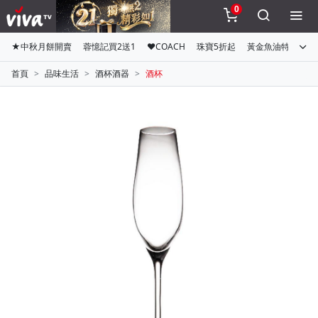
0
★中秋月餅開賣
蓉憶記買2送1
♥COACH
珠寶5折起
黃金魚油特惠組
首頁
品味生活
酒杯酒器
酒杯