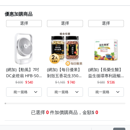
優惠加購商品
(網加)【勳風】7吋
(網加)【每日優果】
(網加)【長榮生醫】
DC桌燈扇 HFB-S06
剝殼五香花生350G
益生循環專利蔬暢
30
+罐裝原味烘焙腰果
配方輕體順暢(30包/
690
540
1,165
740
680
536
320G
盒)x1
已選擇
0
件加價購商品，金額$
0