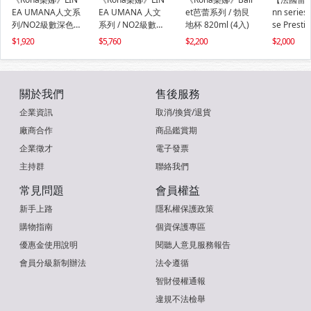
EA UMANA人文系
EA UMANA 人文
et芭蕾系列 / 勃艮
nn serie
列/NO2級數深色
系列 / NO2級數深
地杯 820ml (4入)
se Prest
杯905ml(2入)
色杯 905ml(6入)
球體無極杯7
1,920
5,760
2,200
2,000
標準款(1入
關於我們
售後服務
企業資訊
取消/換貨/退貨
廠商合作
商品鑑賞期
企業徵才
電子發票
主持群
聯絡我們
常見問題
會員權益
新手上路
隱私權保護政策
購物指南
個資保護專區
優惠金使用說明
閱聽人意見服務報告
會員分級新制辦法
法令遵循
智財侵權通報
違規不法檢舉