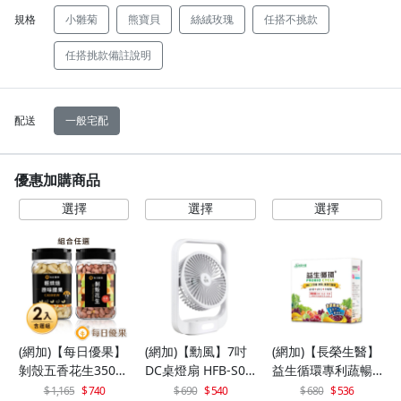
規格
小雛菊
熊寶貝
絲絨玫瑰
任搭不挑款
任搭挑款備註說明
配送
一般宅配
優惠加購商品
(網加)【每日優果】
(網加)【勳風】7吋
(網加)【長榮生醫】
剝殼五香花生350G
DC桌燈扇 HFB-S06
益生循環專利蔬暢
+罐裝原味烘焙腰果
30
配方輕體順暢(30包/
1,165
740
690
540
680
536