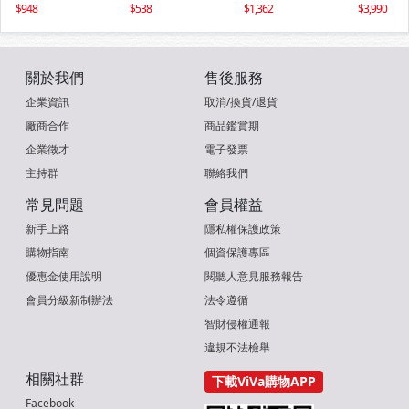
ml/瓶x4瓶
ml/瓶x2瓶
ml/瓶x6瓶
948
538
1,362
3,990
關於我們
售後服務
企業資訊
取消/換貨/退貨
廠商合作
商品鑑賞期
企業徵才
電子發票
主持群
聯絡我們
常見問題
會員權益
新手上路
隱私權保護政策
購物指南
個資保護專區
優惠金使用說明
閱聽人意見服務報告
會員分級新制辦法
法令遵循
智財侵權通報
違規不法檢舉
相關社群
下載ViVa購物APP
Facebook