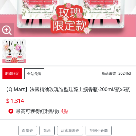
網路限定
商品編號
302463
全站免運
【QiMart】法國精油玫瑰造型珪藻土擴香瓶-200ml/瓶x6瓶
1,314
最高可獲得紅利點數
4點
白麝香
茉莉
甜蜜花果香
英國小蒼蘭