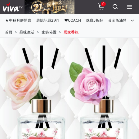
0
★中秋月餅開賣
蓉憶記買2送1
♥COACH
珠寶5折起
黃金魚油特惠組
首頁
品味生活
家飾佈置
居家香氛