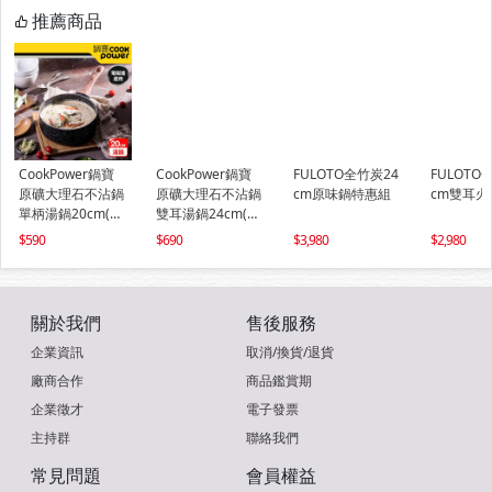
推薦商品
CookPower鍋寶
CookPower鍋寶
FULOTO全竹炭24
FULOTO
原礦大理石不沾鍋
原礦大理石不沾鍋
cm原味鍋特惠組
cm雙耳火
單柄湯鍋20cm(含
雙耳湯鍋24cm(含
蓋) IH/電磁爐適用
蓋) IH/電磁爐適用
590
690
3,980
2,980
關於我們
售後服務
企業資訊
取消/換貨/退貨
廠商合作
商品鑑賞期
企業徵才
電子發票
主持群
聯絡我們
常見問題
會員權益