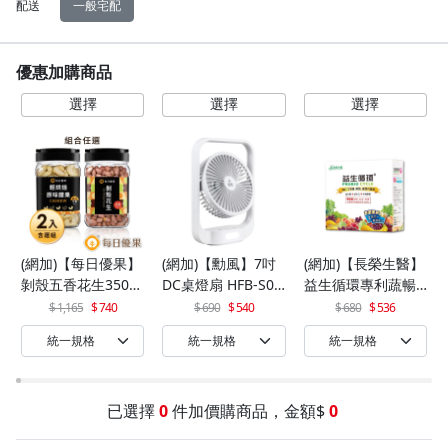
配送
一般宅配
優惠加購商品
(網加)【每日優果】
(網加)【勳風】7吋
(網加)【長榮生醫】
剝殼五香花生350G
DC桌燈扇 HFB-S06
益生循環專利蔬暢
+罐裝原味烘焙腰果
30
配方輕體順暢(30包/
1,165
740
690
540
680
536
320G
盒)x1
已選擇
0
件加價購商品，金額$
0