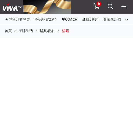
0
★中秋月餅開賣
蓉憶記買2送1
♥COACH
珠寶5折起
黃金魚油特惠組
首頁
品味生活
鍋具/配件
湯鍋