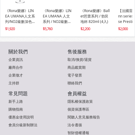
《Rona樂娜》LIN
《Rona樂娜》LIN
《Rona樂娜》Ball
【法國雷曼
EA UMANA人文系
EA UMANA 人文
et芭蕾系列 / 勃艮
nn serie
列/NO2級數深色
系列 / NO2級數深
地杯 820ml (4入)
se Prest
杯905ml(2入)
色杯 905ml(6入)
球體無極杯7
1,920
5,760
2,200
2,000
標準款(1入
關於我們
售後服務
企業資訊
取消/換貨/退貨
廠商合作
商品鑑賞期
企業徵才
電子發票
主持群
聯絡我們
常見問題
會員權益
新手上路
隱私權保護政策
購物指南
個資保護專區
優惠金使用說明
閱聽人意見服務報告
會員分級新制辦法
法令遵循
智財侵權通報