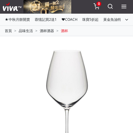
0
★中秋月餅開賣
蓉憶記買2送1
♥COACH
珠寶5折起
黃金魚油特惠組
首頁
品味生活
酒杯酒器
酒杯