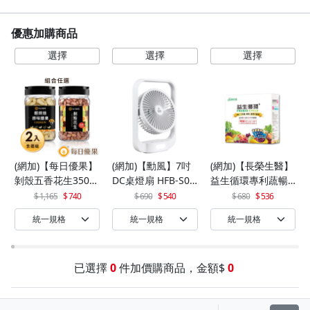
優惠加購商品
(網加)【每日優果】
(網加)【勳風】7吋
(網加)【長榮生醫】
剝殼五香花生350G
DC桌燈扇 HFB-S06
益生循環專利蔬暢
+罐裝原味烘焙腰果
30
配方輕體順暢(30包/
1,165
740
690
540
680
536
320G
盒)x1
已選擇
0
件加價購商品，金額$
0