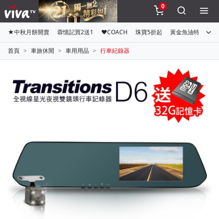
0
★中秋月餅開賣
蓉憶記買2送1
♥COACH
珠寶5折起
黃金魚油特惠組
首頁
車旅休閒
車用用品
行車紀錄器