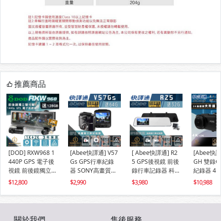
推薦商品
[DOD] RXW968 1
[Abee快譯通] V57
[ Abee快譯通] R2
[Abee快譯
440P GPS 電子後
Gs GPS行車紀錄
5 GPS後視鏡 前後
GH 雙錄G
視鏡 前後鏡獨立雙
器 SONY高畫質單
錄行車記錄器 科技
紀錄器 4
分離 行車紀錄器
鏡頭 科技執法 區
執法平面高架區間
WIFI SO
12,800
2,990
3,980
10,988
WIFI 車充版 (贈12
間測速 1080P (贈
測速 1080P (贈32
間測速 (贈停車監
8Ｇ記憶卡)
64Ｇ記憶卡)
Ｇ記憶卡)
控專用電力
28Ｇ記憶
關於我們
售後服務