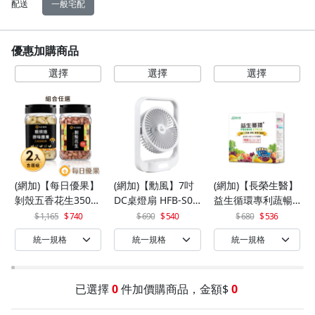
配送
一般宅配
優惠加購商品
(網加)【每日優果】
(網加)【勳風】7吋
(網加)【長榮生醫】
剝殼五香花生350G
DC桌燈扇 HFB-S06
益生循環專利蔬暢
+罐裝原味烘焙腰果
30
配方輕體順暢(30包/
1,165
740
690
540
680
536
320G
盒)x1
已選擇
0
件加價購商品，金額$
0