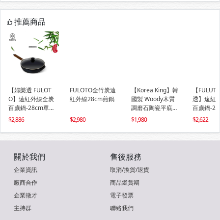
推薦商品
【婦樂透 FULOT
FULOTO全竹炭遠
【Korea King】韓
【FULUT
O】遠紅外線全炭
紅外線28cm煎鍋
國製 Woody木質
透】遠紅
百歲鍋-28cm單柄
調磨石陶瓷平底深
百歲鍋-2
煎煮鍋 平底鍋 附
鍋(26cm) (IH可)
平煎鍋/1
2,886
2,980
1,980
2,622
鍋蓋(IH爐可用鍋)
關於我們
售後服務
企業資訊
取消/換貨/退貨
廠商合作
商品鑑賞期
企業徵才
電子發票
主持群
聯絡我們