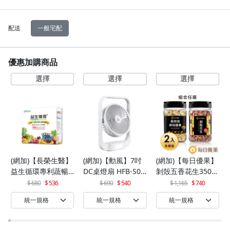
配送
一般宅配
優惠加購商品
(網加)【長榮生醫】
(網加)【勳風】7吋
(網加)【每日優果】
益生循環專利蔬暢
DC桌燈扇 HFB-S06
剝殼五香花生350G
配方輕體順暢(30包/
30
+罐裝原味烘焙腰果
680
536
690
540
1,165
740
盒)x1
320G