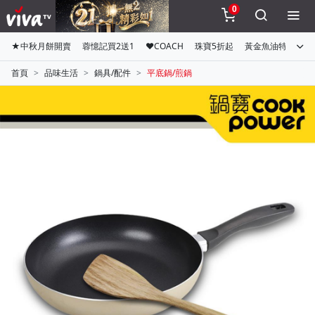
0
★中秋月餅開賣
蓉憶記買2送1
♥COACH
珠寶5折起
黃金魚油特惠組
首頁
品味生活
鍋具/配件
平底鍋/煎鍋