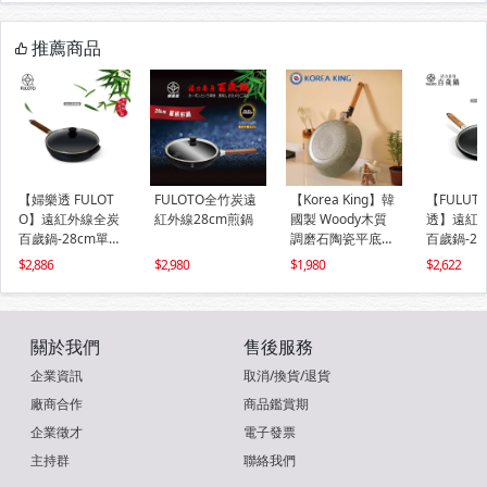
推薦商品
【婦樂透 FULOT
FULOTO全竹炭遠
【Korea King】韓
【FULUT
O】遠紅外線全炭
紅外線28cm煎鍋
國製 Woody木質
透】遠紅
百歲鍋-28cm單柄
調磨石陶瓷平底深
百歲鍋-2
煎煮鍋 平底鍋 附
鍋(26cm) (IH可)
平煎鍋/1
2,886
2,980
1,980
2,622
鍋蓋(IH爐可用鍋)
關於我們
售後服務
企業資訊
取消/換貨/退貨
廠商合作
商品鑑賞期
企業徵才
電子發票
主持群
聯絡我們