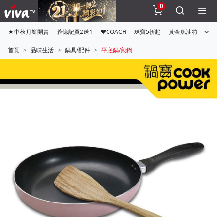
0
★中秋月餅開賣
蓉憶記買2送1
♥COACH
珠寶5折起
黃金魚油特惠組
首頁
品味生活
鍋具/配件
平底鍋/煎鍋