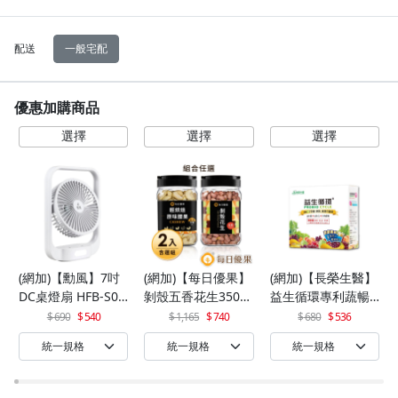
配送
一般宅配
優惠加購商品
(網加)【勳風】7吋
(網加)【每日優果】
(網加)【長榮生醫】
DC桌燈扇 HFB-S06
剝殼五香花生350G
益生循環專利蔬暢
30
+罐裝原味烘焙腰果
配方輕體順暢(30包/
690
540
1,165
740
680
536
320G
盒)x1