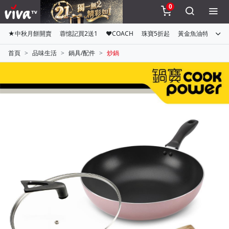
0
★中秋月餅開賣
蓉憶記買2送1
♥COACH
珠寶5折起
黃金魚油特惠組
首頁
品味生活
鍋具/配件
炒鍋