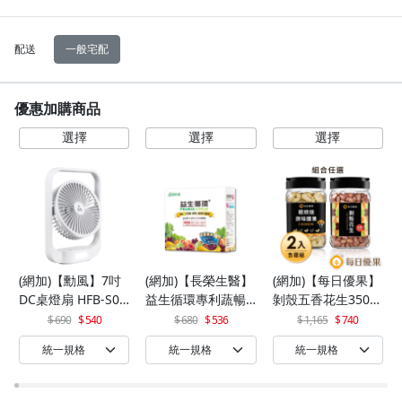
配送
一般宅配
優惠加購商品
(網加)【勳風】7吋
(網加)【長榮生醫】
(網加)【每日優果】
DC桌燈扇 HFB-S06
益生循環專利蔬暢
剝殼五香花生350G
30
配方輕體順暢(30包/
+罐裝原味烘焙腰果
690
540
680
536
1,165
740
盒)x1
320G