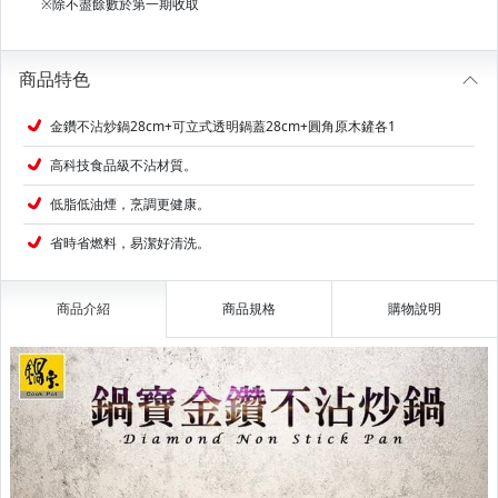
※除不盡餘數於第一期收取
商品特色
金鑽不沾炒鍋28cm+可立式透明鍋蓋28cm+圓角原木鏟各1
高科技食品級不沾材質。
低脂低油煙，烹調更健康。
省時省燃料，易潔好清洗。
商品介紹
商品規格
購物說明