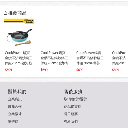
推薦商品
CookPower鍋寶
CookPower鍋寶
CookPower鍋寶
CookPow
金鑽不沾鍋炒鍋三
金鑽不沾鍋炒鍋三
金鑽不沾鍋炒鍋三
金鑽不沾
件組28cm-銀河藍
件組28cm-活力橘
件組28cm-蒂芬妮
件組28c
藍
699
699
699
699
關於我們
售後服務
企業資訊
取消/換貨/退貨
廠商合作
商品鑑賞期
企業徵才
電子發票
主持群
聯絡我們