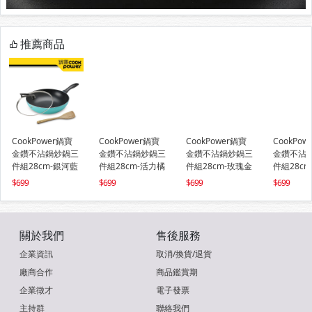
推薦商品
CookPower鍋寶
CookPower鍋寶
CookPower鍋寶
CookPow
金鑽不沾鍋炒鍋三
金鑽不沾鍋炒鍋三
金鑽不沾鍋炒鍋三
金鑽不沾
件組28cm-銀河藍
件組28cm-活力橘
件組28cm-玫瑰金
件組28c
699
699
699
699
關於我們
售後服務
企業資訊
取消/換貨/退貨
廠商合作
商品鑑賞期
企業徵才
電子發票
主持群
聯絡我們