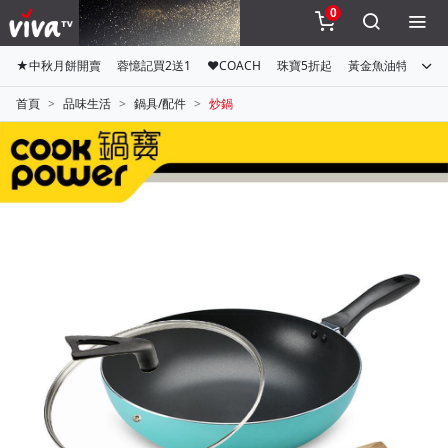
0
★中秋月餅開賣
蓉憶記買2送1
♥COACH
珠寶5折起
黃金魚油特惠組
首頁
品味生活
鍋具/配件
炒鍋