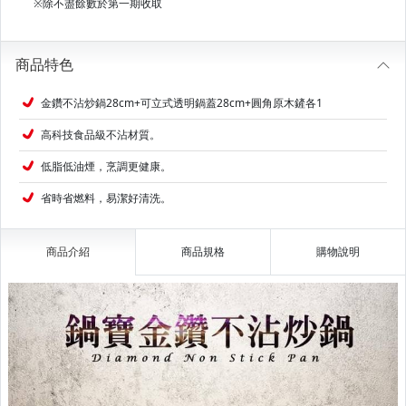
※除不盡餘數於第一期收取
商品特色
金鑽不沾炒鍋28cm+可立式透明鍋蓋28cm+圓角原木鏟各1
高科技食品級不沾材質。
低脂低油煙，烹調更健康。
省時省燃料，易潔好清洗。
商品介紹
商品規格
購物說明