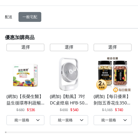
配送
一般宅配
優惠加購商品
(網加)【長榮生醫】
(網加)【勳風】7吋
(網加)【每日優果】
益生循環專利蔬暢
DC桌燈扇 HFB-S06
剝殼五香花生350G
配方輕體順暢(30包/
30
+罐裝原味烘焙腰果
680
536
690
540
1,165
740
盒)x1
320G