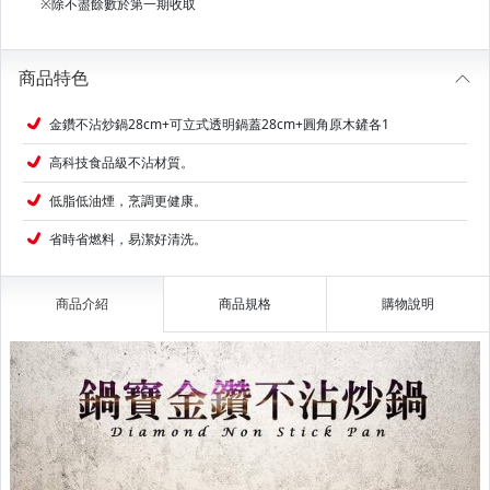
※除不盡餘數於第一期收取
商品特色
金鑽不沾炒鍋28cm+可立式透明鍋蓋28cm+圓角原木鏟各1
高科技食品級不沾材質。
低脂低油煙，烹調更健康。
省時省燃料，易潔好清洗。
商品介紹
商品規格
購物說明