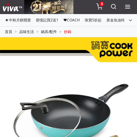
0
★中秋月餅開賣
蓉憶記買2送1
♥COACH
珠寶5折起
黃金魚油特惠組
首頁
品味生活
鍋具/配件
炒鍋