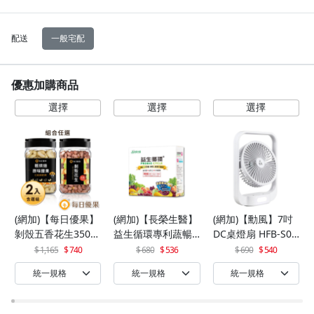
配送
一般宅配
優惠加購商品
(網加)【每日優果】
(網加)【長榮生醫】
(網加)【勳風】7吋
剝殼五香花生350G
益生循環專利蔬暢
DC桌燈扇 HFB-S06
+罐裝原味烘焙腰果
配方輕體順暢(30包/
30
1,165
740
680
536
690
540
320G
盒)x1