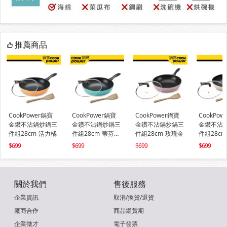
推薦商品
CookPower鍋寶
CookPower鍋寶
CookPower鍋寶
CookPow
金鑽不沾鍋炒鍋三
金鑽不沾鍋炒鍋三
金鑽不沾鍋炒鍋三
金鑽不沾
件組28cm-活力橘
件組28cm-蒂芬妮
件組28cm-玫瑰金
件組28c
藍
699
699
699
699
關於我們
售後服務
企業資訊
取消/換貨/退貨
廠商合作
商品鑑賞期
企業徵才
電子發票