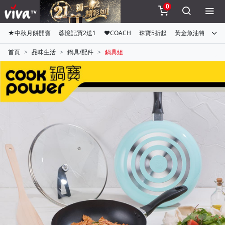
0
★中秋月餅開賣
蓉憶記買2送1
♥COACH
珠寶5折起
黃金魚油特惠組
首頁
品味生活
鍋具/配件
鍋具組