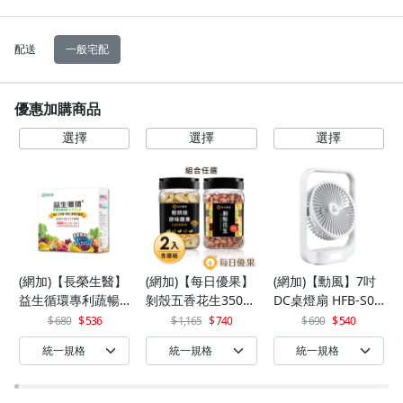
配送
一般宅配
優惠加購商品
(網加)【長榮生醫】
(網加)【每日優果】
(網加)【勳風】7吋
益生循環專利蔬暢
剝殼五香花生350G
DC桌燈扇 HFB-S06
配方輕體順暢(30包/
+罐裝原味烘焙腰果
30
680
536
1,165
740
690
540
盒)x1
320G