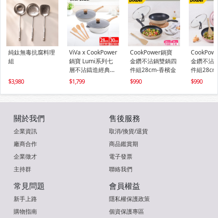
純鈦無毒抗腐料理
ViVa x CookPower
CookPower鍋寶
CookPow
組
鍋寶 Lumi系列七
金鑽不沾鍋雙鍋四
金鑽不沾
層不沾鑄造經典雙
件組28cm-香檳金
件組28c
鍋八件組
3,980
1,799
990
990
關於我們
售後服務
企業資訊
取消/換貨/退貨
廠商合作
商品鑑賞期
企業徵才
電子發票
主持群
聯絡我們
常見問題
會員權益
新手上路
隱私權保護政策
購物指南
個資保護專區