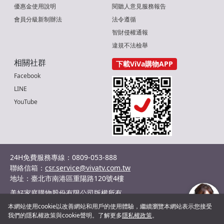
優惠金使用說明
閱聽人意見服務報告
會員分級新制辦法
法令遵循
智財侵權通報
違規不法檢舉
相關社群
下載ViVa購物APP
Facebook
LINE
YouTube
24H免費服務專線：0809-053-888
聯絡信箱：
csr.service@vivatv.com.tw
地址：臺北市南港區重陽路120號4樓
美好家庭購物股份有限公司版權所有
統編：29036132
本網站使用cookie以改善網站和用戶的使用體驗，繼續瀏覽本網站表示您接受
©2024 Shopnet Homeshopping co., Ltd. All Rights Reserved.
我們的隱私權政策與cookie聲明。了解更多
隱私權政策
。
客服