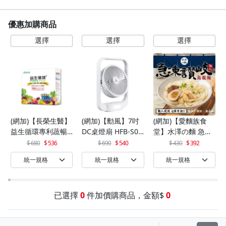
優惠加購商品
(網加)【長榮生醫】
(網加)【勳風】7吋
(網加)【愛麵族食
益生循環專利蔬暢
DC桌燈扇 HFB-S06
堂】水澤の麵 急凍
配方輕體順暢(30包/
30
讚岐烏龍麵 200gx5
680
536
690
540
430
392
盒)x1
入(袋)*2組(10入)
已選擇
0
件加價購商品，金額$
0