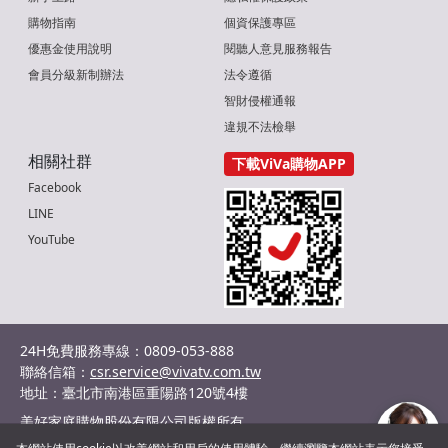
購物指南
個資保護專區
優惠金使用說明
閱聽人意見服務報告
會員分級新制辦法
法令遵循
智財侵權通報
違規不法檢舉
相關社群
下載ViVa購物APP
Facebook
LINE
YouTube
24H免費服務專線：0809-053-888
聯絡信箱：
csr.service@vivatv.com.tw
地址：臺北市南港區重陽路120號4樓
美好家庭購物股份有限公司版權所有
統編：29036132