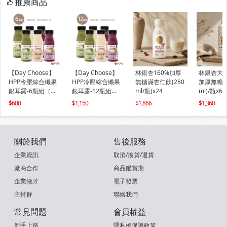
推薦商品
【Day Choose】
【Day Choose】
林銀杏160%加厚
林銀杏大
HPP冷壓綜合纖果
HPP冷壓綜合纖果
無糖滿杏仁飲(280
加厚無糖組(
銀耳露-6瓶組（銀
銀耳露-12瓶組
ml/瓶)x24
ml)/瓶x6
耳1.2.3號+奇亞籽
（銀耳1.2.3號+奇
600
1,150
1,866
1,360
1.2.3號各1瓶）
亞籽1.2.3號各2
瓶）
關於我們
售後服務
企業資訊
取消/換貨/退貨
廠商合作
商品鑑賞期
企業徵才
電子發票
主持群
聯絡我們
常見問題
會員權益
新手上路
隱私權保護政策