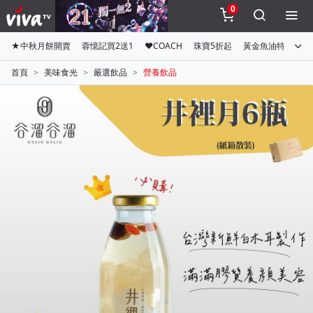
0
★中秋月餅開賣
蓉憶記買2送1
♥COACH
珠寶5折起
黃金魚油特惠組
首頁
美味食光
嚴選飲品
營養飲品