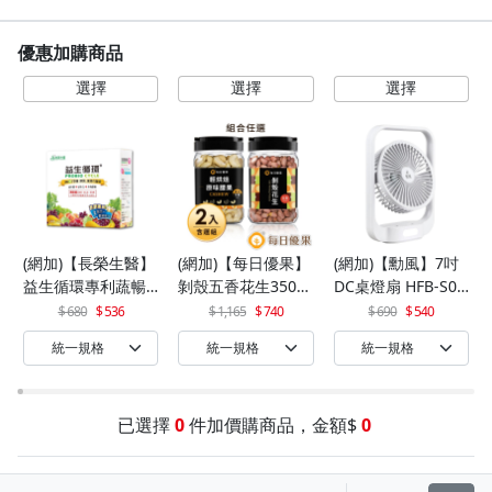
優惠加購商品
(網加)【長榮生醫】
(網加)【每日優果】
(網加)【勳風】7吋
益生循環專利蔬暢
剝殼五香花生350G
DC桌燈扇 HFB-S06
配方輕體順暢(30包/
+罐裝原味烘焙腰果
30
680
536
1,165
740
690
540
盒)x1
320G
已選擇
0
件加價購商品，金額$
0