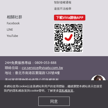
智財侵權通報
違規不法檢舉
相關社群
下載ViVa購物APP
Facebook
LINE
YouTube
24H免費服務專線：0809-053-888
聯絡信箱：
csr.service@vivatv.com.tw
地址：臺北市南港區重陽路120號4樓
美好家庭購物股份有限公司版權所有
統編：29036132
本網站使用cookie以改善網站和用戶的使用體驗，繼續瀏覽本網站表示您接受
©2024 Shopnet Homeshopping co., Ltd. All Rights Reserved.
我們的隱私權政策與cookie聲明。了解更多
隱私權政策
。
客服
同意
加入購物車
更多
瀏覽紀錄
直接購買
刷卡優惠
訂單查詢
會員專區