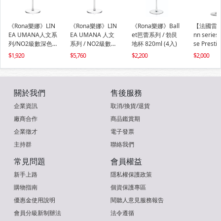
《Rona樂娜》LIN
《Rona樂娜》LIN
《Rona樂娜》Ball
【法國雷曼
EA UMANA人文系
EA UMANA 人文
et芭蕾系列 / 勃艮
nn serie
列/NO2級數深色
系列 / NO2級數深
地杯 820ml (4入)
se Prest
杯905ml(2入)
色杯 905ml(6入)
球體無極杯7
1,920
5,760
2,200
2,000
標準款(1入
關於我們
售後服務
企業資訊
取消/換貨/退貨
廠商合作
商品鑑賞期
企業徵才
電子發票
主持群
聯絡我們
常見問題
會員權益
新手上路
隱私權保護政策
購物指南
個資保護專區
優惠金使用說明
閱聽人意見服務報告
會員分級新制辦法
法令遵循