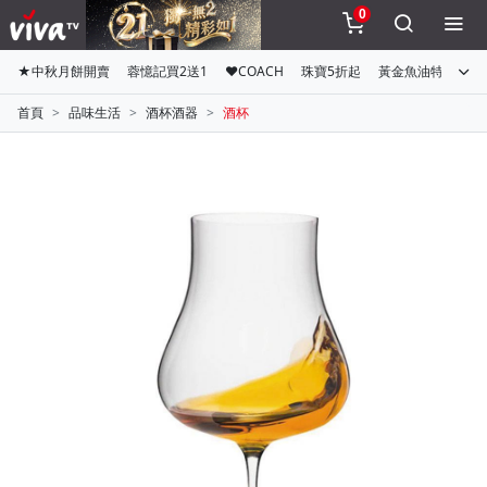
0
★中秋月餅開賣
蓉憶記買2送1
♥COACH
珠寶5折起
黃金魚油特惠組
首頁
品味生活
酒杯酒器
酒杯