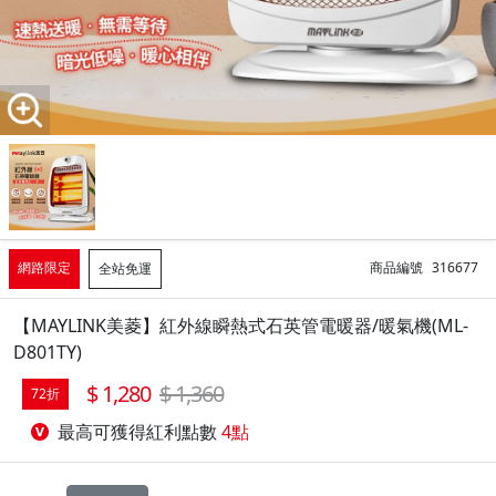
網路限定
商品編號
316677
全站免運
【MAYLINK美菱】紅外線瞬熱式石英管電暖器/暖氣機(ML-
D801TY)
1,280
1,360
72折
最高可獲得紅利點數
4點