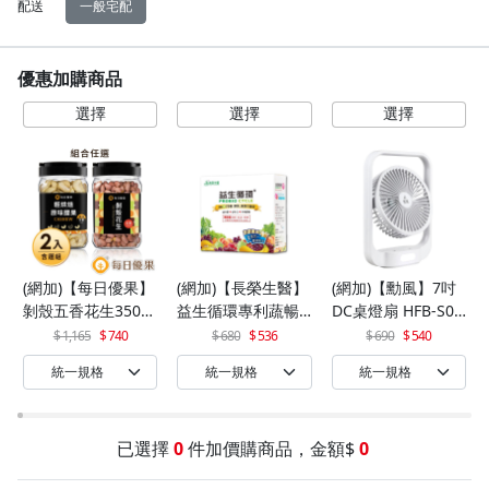
配送
一般宅配
優惠加購商品
(網加)【每日優果】
(網加)【長榮生醫】
(網加)【勳風】7吋
剝殼五香花生350G
益生循環專利蔬暢
DC桌燈扇 HFB-S06
+罐裝原味烘焙腰果
配方輕體順暢(30包/
30
1,165
740
680
536
690
540
320G
盒)x1
已選擇
0
件加價購商品，金額$
0