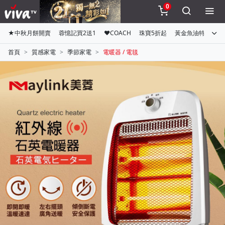
0
★中秋月餅開賣
蓉憶記買2送1
♥COACH
珠寶5折起
黃金魚油特惠組
首頁
質感家電
季節家電
電暖器 / 電毯