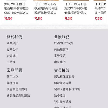
挪威 mill 米爾 冷
【TECO東元】石
【TECO東元】無
【TECO
暖兩用 陶瓷電暖器
墨烯陶瓷居浴電暖
葉式PTC陶瓷冷暖
墨烯PTC
CUS1100MECWA
器/暖氣機/電暖爐
氣機/電暖器/電暖
溫控電暖器
【隨身型】
(XYFYN3007CBW)
爐(XYFYN3009CB
機/電暖爐(
2,990
2,380
3,680
2,980
B)
005CBW)
關於我們
售後服務
企業資訊
取消/換貨/退貨
廠商合作
商品鑑賞期
企業徵才
電子發票
主持群
聯絡我們
常見問題
會員權益
新手上路
隱私權保護政策
購物指南
個資保護專區
優惠金使用說明
閱聽人意見服務報告
會員分級新制辦法
法令遵循
智財侵權通報
違規不法檢舉