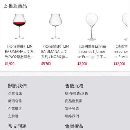
推薦商品
《Rona樂娜》LIN
《Rona樂娜》LIN
【法國雷曼Lehma
【法國雷曼
EA UMANA人文系
EA UMANA 人文
nn series】James
nn serie
列/NO2級數深色
系列 / NO2級數深
se Prestige 手工
se Prest
杯905ml(2入)
色杯 905ml(6入)
球體無極杯750ml-
球體無極杯7
1,920
5,760
2,000
12,000
標準款(1入)
標準款(6入
關於我們
售後服務
企業資訊
取消/換貨/退貨
廠商合作
商品鑑賞期
企業徵才
電子發票
主持群
聯絡我們
常見問題
會員權益