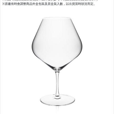
※原廠有時會調整商品外盒包裝及原盒裝入數，以出貨當時狀況而定。