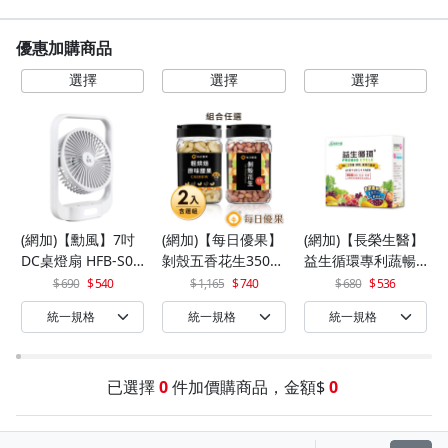
優惠加購商品
(網加)【勳風】7吋
(網加)【每日優果】
(網加)【長榮生醫】
DC桌燈扇 HFB-S06
剝殼五香花生350G
益生循環專利蔬暢
30
+罐裝原味烘焙腰果
配方輕體順暢(30包/
690
540
1,165
740
680
536
320G
盒)x1
已選擇
0
件加價購商品，金額$
0