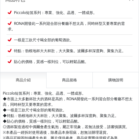
Piccolo短笛系列：專業、強化、晶透、一體成形。
RONA開發此一系列迎合部分餐廳不想太高，同時杯型又要專業的需
求。
一樣是三款尺寸喝全部的葡萄酒款。
特點：勃根地杯大大杯肚，大大聚集。波爾多杯深度夠、聚集力足。
貼心的價格，質感一樣到位，可以輕鬆品酩。
商品介紹
商品規格
購物說明
Piccolo短笛系列：專業、強化、晶透、一體成形。
◆市面上大多數杯肚大的酒杯是高的，RONA開發此一系列迎合部分餐廳不想太
高，同時杯型又要專業的需求。
◆一樣是三款尺寸喝全部的葡萄酒款。
◆特點：勃根地杯大大杯肚，大大聚集。波爾多杯深度夠、聚集力足。
◆貼心的價格，質感一樣到位，可以輕鬆品酩。
◎酒杯製造過程中偶爾會產生氣泡，屬正常現象，若無法接受，請審慎購買。
※本產品一經拆封使用過後，除產品本身瑕疵，恕無法辦理退貨。
※商品可能因拍攝產生色差，圖片僅供參考，商品依實際供貨樣式為準。