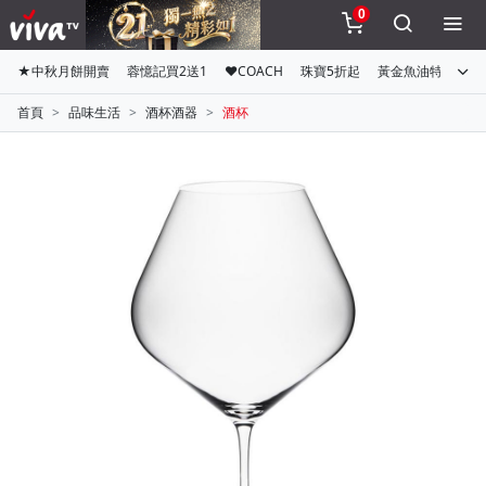
0
★中秋月餅開賣
蓉憶記買2送1
♥COACH
珠寶5折起
黃金魚油特惠組
首頁
品味生活
酒杯酒器
酒杯