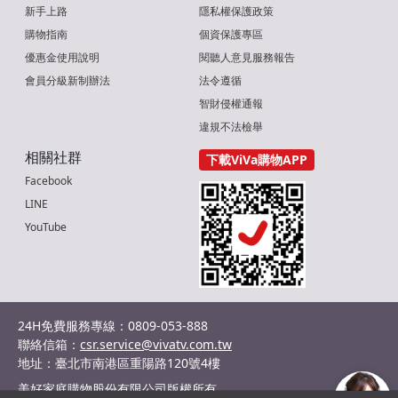
新手上路
隱私權保護政策
購物指南
個資保護專區
優惠金使用說明
閱聽人意見服務報告
會員分級新制辦法
法令遵循
智財侵權通報
違規不法檢舉
相關社群
下載ViVa購物APP
Facebook
LINE
YouTube
24H免費服務專線：0809-053-888
聯絡信箱：
csr.service@vivatv.com.tw
地址：臺北市南港區重陽路120號4樓
美好家庭購物股份有限公司版權所有