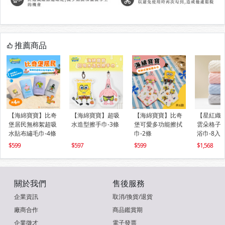
推薦商品
【海綿寶寶】比奇
【海綿寶寶】超吸
【海綿寶寶】比奇
【星紅織
堡居民無棉絮超吸
水造型擦手巾-3條
堡可愛多功能擦拭
雲朵格子
水貼布繡毛巾-4條
巾-2條
浴巾-8入
599
597
599
1,568
關於我們
售後服務
企業資訊
取消/換貨/退貨
廠商合作
商品鑑賞期
企業徵才
電子發票