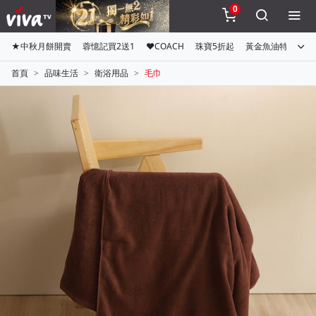
0
★中秋月餅開賣
蓉憶記買2送1
♥COACH
珠寶5折起
黃金魚油特惠組
首頁
品味生活
衛浴用品
毛巾