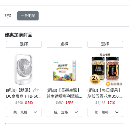
配送
一般宅配
優惠加購商品
(網加)【勳風】7吋
(網加)【長榮生醫】
(網加)【每日優果】
DC桌燈扇 HFB-S06
益生循環專利蔬暢
剝殼五香花生350G
30
配方輕體順暢(30包/
+罐裝原味烘焙腰果
690
540
680
536
1,165
740
盒)x1
320G