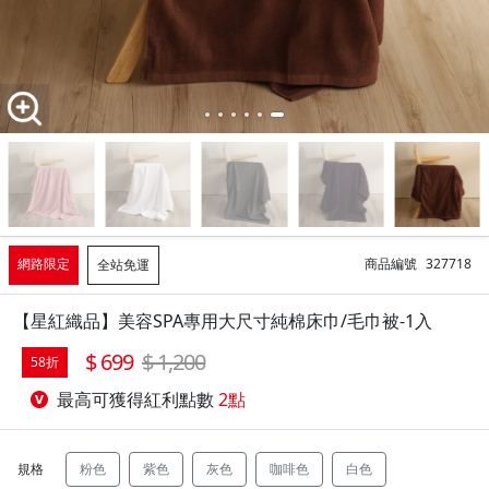
網路限定
商品編號
327718
全站免運
【星紅織品】美容SPA專用大尺寸純棉床巾/毛巾被-1入
699
1,200
58折
最高可獲得紅利點數
2點
規格
粉色
紫色
灰色
咖啡色
白色