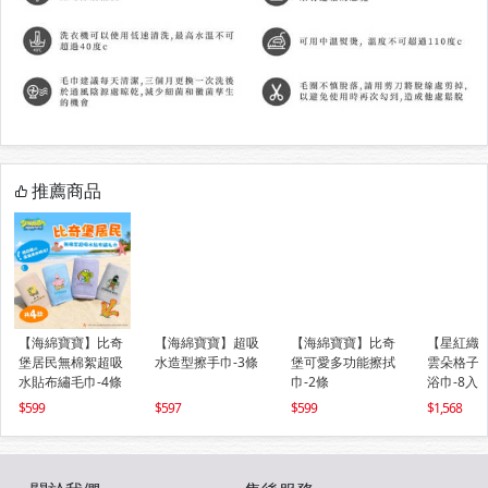
推薦商品
【海綿寶寶】比奇
【海綿寶寶】超吸
【海綿寶寶】比奇
【星紅織
堡居民無棉絮超吸
水造型擦手巾-3條
堡可愛多功能擦拭
雲朵格子
水貼布繡毛巾-4條
巾-2條
浴巾-8入
599
597
599
1,568