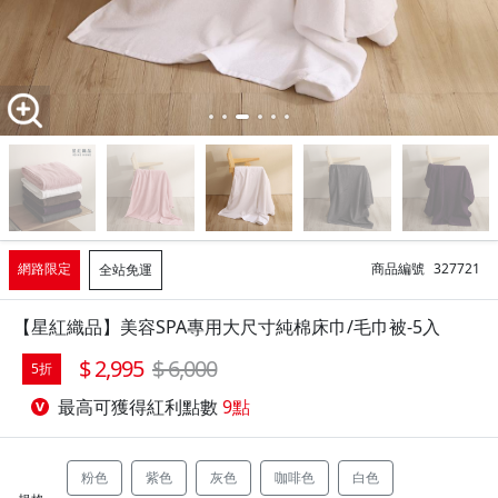
網路限定
商品編號
327721
全站免運
【星紅織品】美容SPA專用大尺寸純棉床巾/毛巾被-5入
2,995
6,000
5折
最高可獲得紅利點數
9點
粉色
紫色
灰色
咖啡色
白色