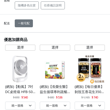
規格
隨機多色出貨
任搭備註說明
配送
一般宅配
優惠加購商品
(網加)【勳風】7吋
(網加)【長榮生醫】
(網加)【每日優果】
DC桌燈扇 HFB-S06
益生循環專利蔬暢
剝殼五香花生350G
30
配方輕體順暢(30包/
+罐裝原味烘焙腰果
690
540
680
536
1,165
740
盒)x1
320G