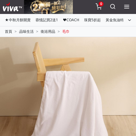
0
★中秋月餅開賣
蓉憶記買2送1
♥COACH
珠寶5折起
黃金魚油特惠組
首頁
品味生活
衛浴用品
毛巾