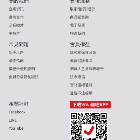
關於我們
售後服務
企業資訊
取消/換貨/退貨
廠商合作
商品鑑賞期
企業徵才
電子發票
主持群
聯絡我們
常見問題
會員權益
新手上路
隱私權保護政策
購物指南
個資保護專區
優惠金使用說明
閱聽人意見服務報告
會員分級新制辦法
法令遵循
智財侵權通報
違規不法檢舉
相關社群
下載ViVa購物APP
Facebook
LINE
YouTube