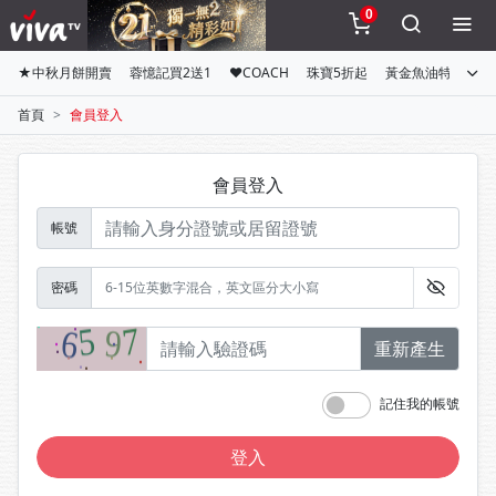
0
★中秋月餅開賣
蓉憶記買2送1
♥COACH
珠寶5折起
黃金魚油特惠組
首頁
會員登入
會員登入
帳號
密碼
重新產生
記住我的帳號
登入