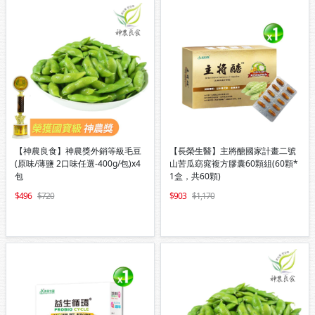
【神農良食】神農獎外銷等級毛豆
【長榮生醫】主將醣國家計畫二號
(原味/薄鹽 2口味任選-400g/包)x4
山苦瓜窈窕複方膠囊60顆組(60顆*
包
1盒，共60顆)
496
720
903
1,170