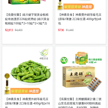
【長榮生醫】綠川健字號黃金蜆精
【神農良食】神農獎外銷等級毛豆
錠有效護肝226錠經濟組 (綠川黃金
(原味/薄鹽 2口味任選-400g/包)x8
蜆精錠100錠*2+10錠*2+3錠*2)
包
2,813
4,400
736
1,440
【神農良食】神農獎外銷等級毛豆
【長榮生醫】主將醣國家計畫二號
(原味/薄鹽 2口味任選-400g/包)x16
山苦瓜窈窕複方膠囊600顆特惠組
包
(60顆*10盒，共600顆，加贈綠川