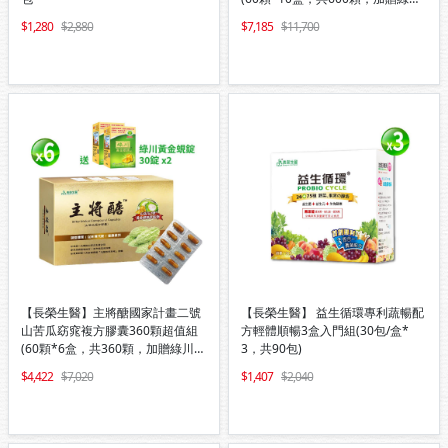
黃金蜆錠30錠/盒*4)
1,280
2,880
7,185
11,700
【長榮生醫】主將醣國家計畫二號
【長榮生醫】 益生循環專利蔬暢配
山苦瓜窈窕複方膠囊360顆超值組
方輕體順暢3盒入門組(30包/盒*
(60顆*6盒，共360顆，加贈綠川黃
3，共90包)
金蜆錠30錠/盒*2)
4,422
7,020
1,407
2,040