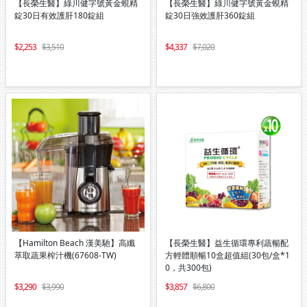
【長榮生醫】綠川健字號黃金蜆精
【長榮生醫】綠川健字號黃金蜆精
錠30日有效護肝180錠組
錠30日強效護肝360錠組
2,253
3,510
4,337
7,020
【Hamilton Beach 漢美馳】高纖
【長榮生醫】益生循環專利蔬暢配
萃取蔬果榨汁機(67608-TW)
方輕體順暢10盒超值組(30包/盒*1
0，共300包)
3,290
3,990
3,857
6,800