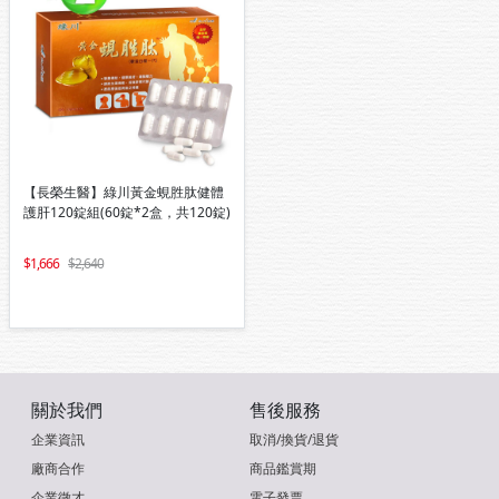
【長榮生醫】綠川黃金蜆胜肽健體
護肝120錠組(60錠*2盒，共120錠)
1,666
2,640
關於我們
售後服務
企業資訊
取消/換貨/退貨
廠商合作
商品鑑賞期
企業徵才
電子發票