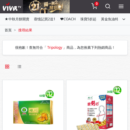
0
★中秋月餅開賣
蓉憶記買2送1
♥COACH
珠寶5折起
黃金魚油特惠組
首頁
搜尋結果
很抱歉！查無符合「
Tripology
」商品，為您推薦下列熱銷商品！