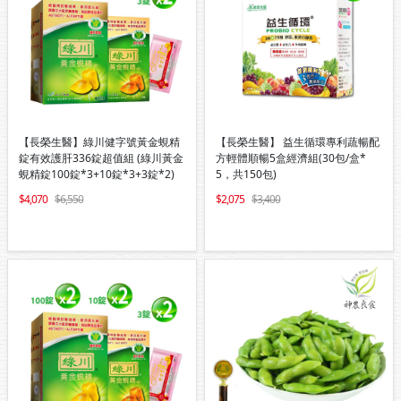
【長榮生醫】綠川健字號黃金蜆精
【長榮生醫】 益生循環專利蔬暢配
錠有效護肝336錠超值組 (綠川黃金
方輕體順暢5盒經濟組(30包/盒*
蜆精錠100錠*3+10錠*3+3錠*2)
5，共150包)
4,070
6,550
2,075
3,400