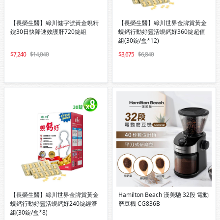
【長榮生醫】綠川健字號黃金蜆精
【長榮生醫】綠川世界金牌賞黃金
錠30日快降速效護肝720錠組
蜆鈣行動好靈活蜆鈣好360錠超值
組(30錠/盒*12)
7,240
14,040
3,675
6,840
【長榮生醫】綠川世界金牌賞黃金
Hamilton Beach 漢美馳 32段 電動
蜆鈣行動好靈活蜆鈣好240錠經濟
磨豆機 CG836B
組(30錠/盒*8)