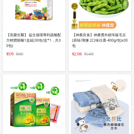
【長榮生醫】 益生循環專利蔬暢配
【神農良食】神農獎外銷等級毛豆
方輕體順暢1盒組(30包/盒*1，共3
(原味/薄鹽 2口味任選-400g/包)x30
0包)
包
570
680
2,100
5,400