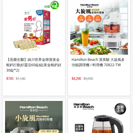
【長榮生醫】綠川世界金牌賞黃金
Hamilton Beach 漢美馳 大旋風多
蜆鈣行動好靈活60錠組(黃金蜆鈣好
功能調理機 / 料理機 70822-TW
30錠*2)
745
1,140
4,290
5,990