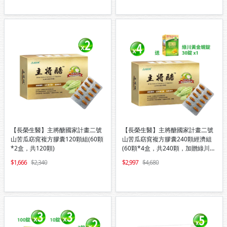
【長榮生醫】主將醣國家計畫二號
【長榮生醫】主將醣國家計畫二號
山苦瓜窈窕複方膠囊120顆組(60顆
山苦瓜窈窕複方膠囊240顆經濟組
*2盒，共120顆)
(60顆*4盒，共240顆，加贈綠川黃
金蜆錠30錠/盒*1)
1,666
2,340
2,997
4,680