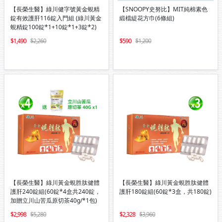
【長榮生醫】綠川健字號黃金蜆精
【SNOOPY史努比】MIT純棉素色
錠有效護肝116錠入門組 (綠川黃金
緞檔緹花方巾(6條組)
蜆精錠100錠*1+10錠*1+3錠*2)
1,490
2,260
590
1,200
【長榮生醫】綠川黃金蜆胜肽健體
【長榮生醫】綠川黃金蜆胜肽健體
護肝240錠組(60錠*4盒共240錠，
護肝180錠組(60錠*3盒，共180錠)
加贈立川山苦瓜原切茶40g/*1包)
2,998
5,280
2,328
3,960