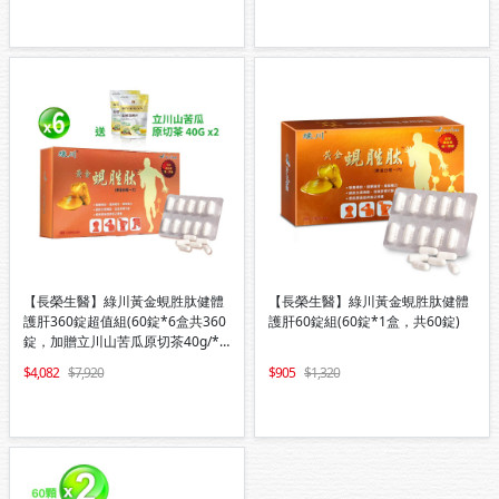
【長榮生醫】綠川黃金蜆胜肽健體
【長榮生醫】綠川黃金蜆胜肽健體
護肝360錠超值組(60錠*6盒共360
護肝60錠組(60錠*1盒，共60錠)
錠，加贈立川山苦瓜原切茶40g/*2
包)
4,082
7,920
905
1,320