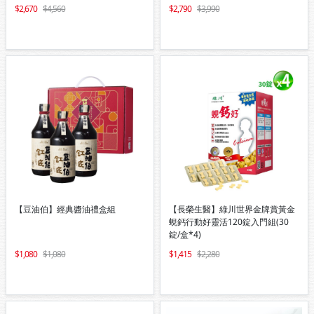
2,670
4,560
2,790
3,990
【豆油伯】經典醬油禮盒組
【長榮生醫】綠川世界金牌賞黃金
蜆鈣行動好靈活120錠入門組(30
錠/盒*4)
1,080
1,080
1,415
2,280