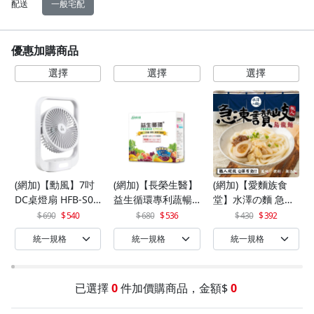
配送
一般宅配
優惠加購商品
(網加)【勳風】7吋
(網加)【長榮生醫】
(網加)【愛麵族食
DC桌燈扇 HFB-S06
益生循環專利蔬暢
堂】水澤の麵 急凍
30
配方輕體順暢(30包/
讚岐烏龍麵 200gx5
690
540
680
536
430
392
盒)x1
入(袋)*2組(10入)
已選擇
0
件加價購商品，金額$
0