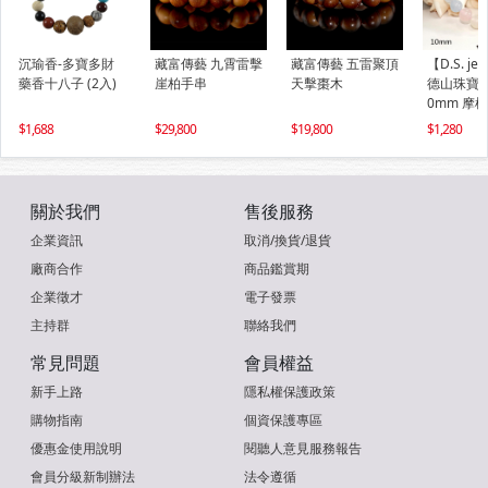
沉瑜香-多寶多財
藏富傳藝 九霄雷擊
藏富傳藝 五雷聚頂
【D.S. jew
藥香十八子 (2入)
崖柏手串
天擊棗木
德山珠寶】
0mm 摩
手鍊(＃01
1,688
29,800
19,800
1,280
關於我們
售後服務
企業資訊
取消/換貨/退貨
廠商合作
商品鑑賞期
企業徵才
電子發票
主持群
聯絡我們
常見問題
會員權益
新手上路
隱私權保護政策
購物指南
個資保護專區
優惠金使用說明
閱聽人意見服務報告
會員分級新制辦法
法令遵循