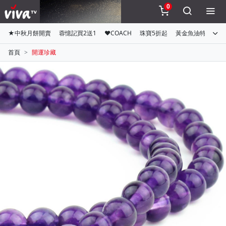
0
★中秋月餅開賣
蓉憶記買2送1
♥COACH
珠寶5折起
黃金魚油特惠組
首頁
開運珍藏