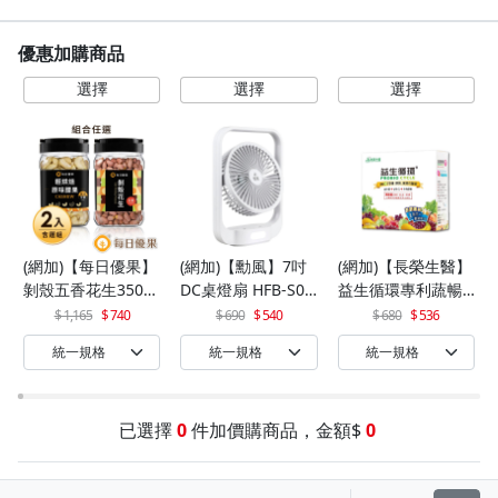
優惠加購商品
(網加)【每日優果】
(網加)【勳風】7吋
(網加)【長榮生醫】
剝殼五香花生350G
DC桌燈扇 HFB-S06
益生循環專利蔬暢
+罐裝原味烘焙腰果
30
配方輕體順暢(30包/
1,165
740
690
540
680
536
320G
盒)x1
已選擇
0
件加價購商品，金額$
0