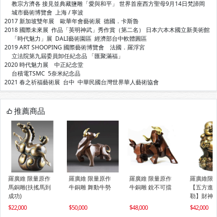
教宗方濟各 接見並典藏鹽雕「愛與和平」 世界首座西方聖母9月14日梵諦岡
城市藝術博覽會 上海 / 寧波
2017 新加坡雙年展 歐華年會藝術展 德國．卡斯魯
2018 國際未來展 作品「英明神武」秀作賞（第二名） 日本六本木國立新美術館
「時代魅力」展 DALI藝術園區 經濟部台中軟體圓區
2019 ART SHOOPING 國際藝術博覽會 法國．羅浮宮
立法院第九屆委員卸任紀念品 「匯聚滿福」
2020 時代魅力展 中正紀念堂
台積電TSMC 5奈米紀念品
2021 春之祈福藝術展 台中 中華民國台灣世界華人藝術協會
推薦商品
羅廣維 限量原作
羅廣維 限量原作
羅廣維 限量原作
羅廣維限
馬銅雕(扶搖馬到
牛銅雕 舞動牛勢
牛銅雕 銳不可擋
【五方進
成功)
勒】財神 
雕
22,000
50,000
48,000
42,000