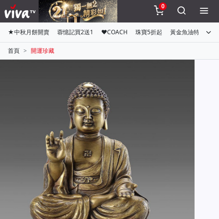
0
★中秋月餅開賣
蓉憶記買2送1
♥COACH
珠寶5折起
黃金魚油特惠組
首頁
開運珍藏