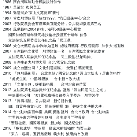
1986 獲台灣區運動會標誌設計佳作
1987 畢業於 復興美工
1994 邀請展於“東山文苑藝廊”新竹
1997 首次雕塑個展「解放1997」“彩田藝術中心”台北
2003 行政院農委會畜產事業宜蘭分所，公共藝術徵選第三名
2004 風動藝術2004春拍，積禪50藝術中心展覽
國際扶輪百週年暨高雄扶輪社授證五十週年 佳作
立法院第五屆委員卸任紀念品「居正鼎」
2006 犬心犬藝迎吉祥/狗年如意展 總統府藝廊 行政院藝廊 加拿大 巡迴展
2007 台灣藝術文化獎 雕塑類第一名 台灣國際文化交流協會
立法院第六屆委員卸任紀念品 「民主殿堂.法治唯尚」
2008 台灣生命力雕塑大展 台北/國父紀念館
2009 成立台鹽公司「文化創意園區」 受邀任 藝術總監
2010 「鹽雕藝術展」 台北車站 / 國父紀念館 / 圓山大飯店 / 屏東美術館
「虎虎生風—中部雕塑展 台中新市政大樓
2011 「文創台鹽．鹽雕藝術展」 台灣燈會在苗栗
2012 立法院第七屆委員卸任紀念品 鹽雕「源自民意民主之光 」
中華電視公司 101電視廣播金鐘獎入圍獎座 雕塑製作
2013 「長壽福星」公共藝術 新竹縣竹北
四川自貢井鹽文化節 開幕鹽雕展 頒「井鹽文化傳播大使」
2014 台北動物園百年慶 典藏 炭雕 鹽雕 台北市政府 台北動物園
世界首座東方聖母媽祖鹽雕 台南鹿耳門聖母廟
「宏觀微塑」國際雕塑展 新加坡 國父紀念館
2016 「猴柿成雙」雙個展 國家木雕博物館 苗栗三義
「東方．秘境」五行雕塑展 義大利 波隆納市政廳