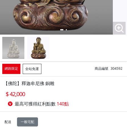
網路限定
商品編號
304592
全站免運
【佛陀】釋迦牟尼佛 銅雕
42,000
最高可獲得紅利點數
140點
配送
一般宅配