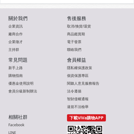
關於我們
售後服務
企業資訊
取消/換貨/退貨
廠商合作
商品鑑賞期
企業徵才
電子發票
主持群
聯絡我們
常見問題
會員權益
新手上路
隱私權保護政策
購物指南
個資保護專區
優惠金使用說明
閱聽人意見服務報告
會員分級新制辦法
法令遵循
智財侵權通報
違規不法檢舉
相關社群
下載ViVa購物APP
Facebook
LINE