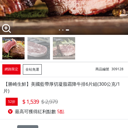
網路限定
商品編號
309128
全站免運
【勝崎生鮮】美國藍帶厚切凝脂霜降牛排6片組(300公克/1
片)
1,539
2,979
52折
最高可獲得紅利點數
5點