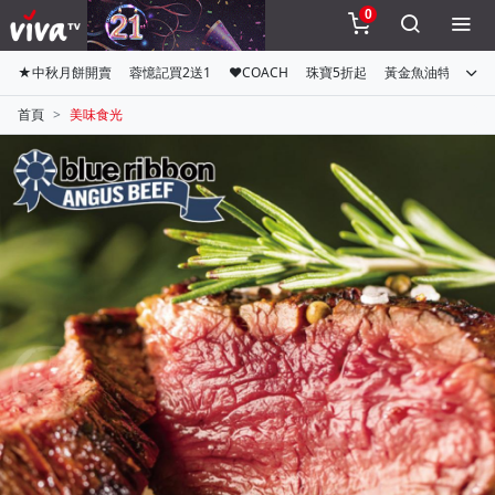
0
★中秋月餅開賣
蓉憶記買2送1
♥COACH
珠寶5折起
黃金魚油特惠組
首頁
美味食光