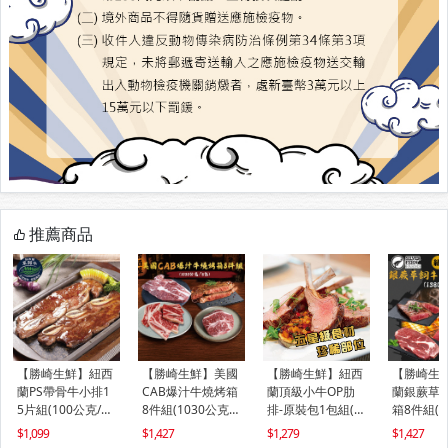
推薦商品
【勝崎生鮮】紐西
【勝崎生鮮】美國
【勝崎生鮮】紐西
【勝崎生
蘭PS帶骨牛小排1
CAB爆汁牛燒烤箱
蘭頂級小牛OP肋
蘭銀蕨草
5片組(100公克/1
8件組(1030公克/8
排-原裝包1包組(1
箱8件組(1
片)
包)
000公克/1包)
克/8包)
1,099
1,427
1,279
1,427