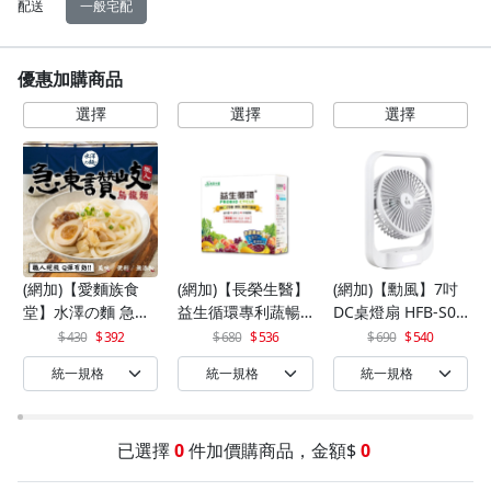
配送
一般宅配
優惠加購商品
(網加)【愛麵族食
(網加)【長榮生醫】
(網加)【勳風】7吋
堂】水澤の麵 急凍
益生循環專利蔬暢
DC桌燈扇 HFB-S06
讚岐烏龍麵 200gx5
配方輕體順暢(30包/
30
430
392
680
536
690
540
入(袋)*2組(10入)
盒)x1
已選擇
0
件加價購商品，金額$
0