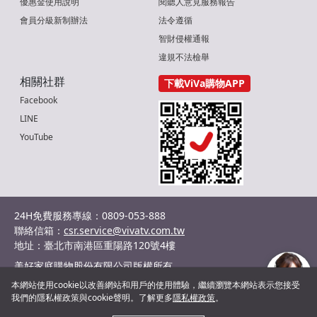
優惠金使用說明
閱聽人意見服務報告
會員分級新制辦法
法令遵循
智財侵權通報
違規不法檢舉
相關社群
下載ViVa購物APP
Facebook
LINE
YouTube
24H免費服務專線：0809-053-888
聯絡信箱：
csr.service@vivatv.com.tw
地址：臺北市南港區重陽路120號4樓
美好家庭購物股份有限公司版權所有
統編：29036132
本網站使用cookie以改善網站和用戶的使用體驗，繼續瀏覽本網站表示您接受
©2024 Shopnet Homeshopping co., Ltd. All Rights Reserved.
我們的隱私權政策與cookie聲明。了解更多
隱私權政策
。
客服