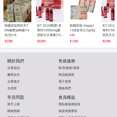
韓國原裝西班牙7
8/7 20:24開賣! 多
韓國原裝-Happy1
8/7 20:2
0%橄欖油檸檬(14
專利15000mg膠
+3澄姿萃(2.5g/包)
專利1500
包/盒)×6
原飲生日專案(10
x30
原胜月太飲
瓶/盒)×7
盒)×3盒
3,980
9,990
1,580
5,990
關於我們
售後服務
企業資訊
取消/換貨/退貨
廠商合作
商品鑑賞期
企業徵才
電子發票
主持群
聯絡我們
常見問題
會員權益
新手上路
隱私權保護政策
購物指南
個資保護專區