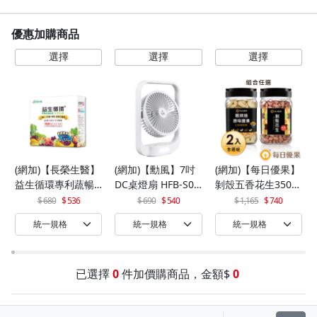
優惠加購商品
(網加)【長榮生醫】
(網加)【勳風】7吋
(網加)【每日優果】
益生循環專利蔬暢
DC桌燈扇 HFB-S06
剝殼五香花生350G
配方輕體順暢(30包/
30
+罐裝原味烘焙腰果
680
536
690
540
1,165
740
盒)x1
320G
已選擇
0
件加價購商品，金額$
0