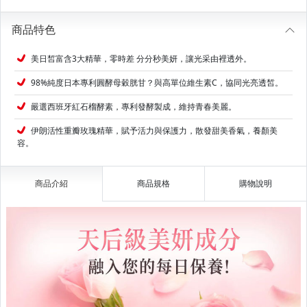
商品特色
美日皙富含3大精華，零時差 分分秒美妍，讓光采由裡透外。
98%純度日本專利圓酵母穀胱甘？與高單位維生素C，協同光亮透皙。
嚴選西班牙紅石榴酵素，專利發酵製成，維持青春美麗。
伊朗活性重瓣玫瑰精華，賦予活力與保護力，散發甜美香氣，養顏美
容。
商品介紹
商品規格
購物說明