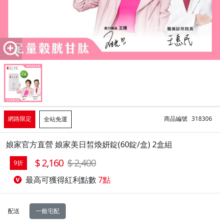
網路限定
商品編號
318306
全站免運
娘家官方直營 娘家美日皙煥妍錠(60錠/盒) 2盒組
2,160
2,400
9折
最高可獲得紅利點數
7點
配送
一般宅配