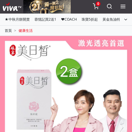
0
★中秋月餅開賣
蓉憶記買2送1
♥COACH
珠寶5折起
黃金魚油特惠組
首頁
健康生活