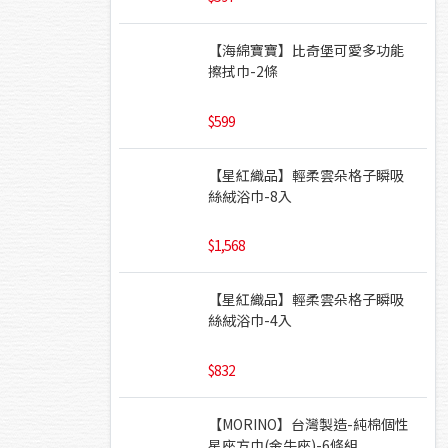
【海綿寶寶】比奇堡可愛多功能
擦拭巾-2條
599
【星紅織品】輕柔雲朵格子瞬吸
絲絨浴巾-8入
1,568
【星紅織品】輕柔雲朵格子瞬吸
絲絨浴巾-4入
832
【MORINO】台灣製造-純棉個性
星座方巾(金牛座)-6條組