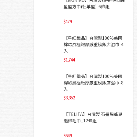
星座方巾(牡羊座)-6條組
479
【星紅織品】台灣製100%美國
棉歐風極緻厚感重磅飯店浴巾-4
入
1,744
【星紅織品】台灣製100%美國
棉歐風極緻厚感重磅飯店浴巾-8
入
3,352
【TELITA】台灣製 石墨烯蜂巢
緞條毛巾_12條組
649