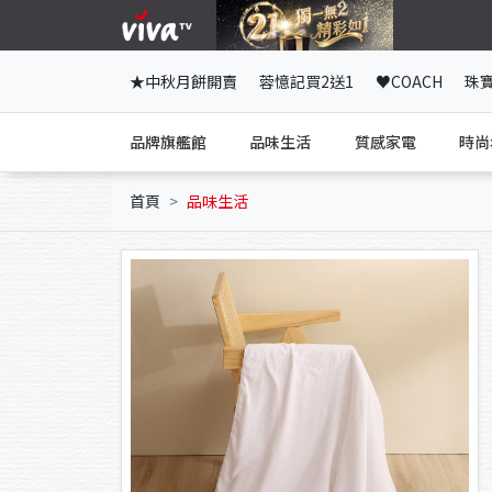
★中秋月餅開賣
蓉憶記買2送1
♥COACH
珠
品牌旗艦館
品味生活
質感家電
時尚
首頁
品味生活