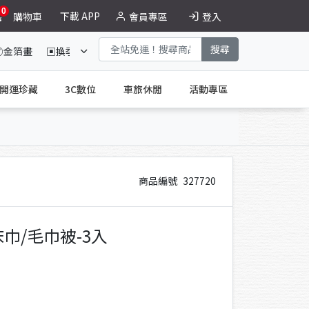
0
下載 APP
購物車
會員專區
登入
搜尋
☯金箔畫
▣換季收納
德恩奈買二送二
大紅麴特惠組
開運珍藏
3C數位
車旅休閒
活動專區
商品編號
327720
巾/毛巾被-3入