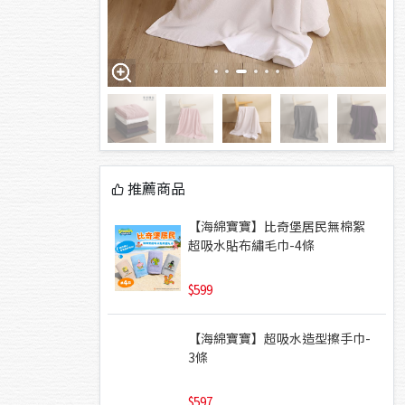
推薦商品
【海綿寶寶】比奇堡居民無棉絮
超吸水貼布繡毛巾-4條
599
【海綿寶寶】超吸水造型擦手巾-
3條
597