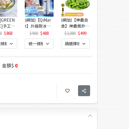
[GREEN
(網加)【QiMar
(網加)【神農良
(網加)BOTO 高
FE]手工鮮
t】升級款冰鎮
食】神農獎外銷
濃度紅石榴美妍
(10入/
輕巧製冷隨身風
等級毛豆x6包
飲
0
868
900
488
1,080
499
1,899
1,059
扇(B款)-1入
(原味/薄鹽 2口
味任選-400g/
包)
，金額$
0