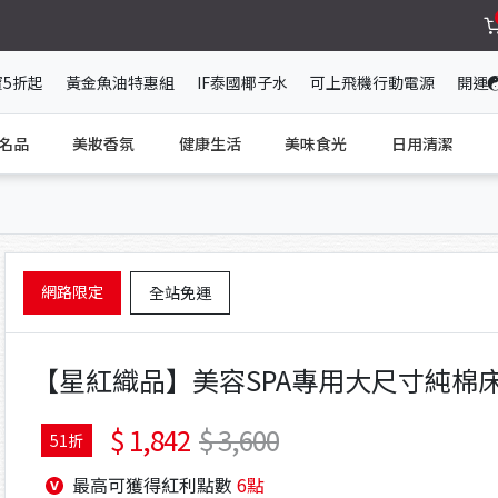
寶5折起
黃金魚油特惠組
IF泰國椰子水
可上飛機行動電源
開運
名品
美妝香氛
健康生活
美味食光
日用清潔
網路限定
全站免運
【星紅織品】美容SPA專用大尺寸純棉床
1,842
3,600
51折
最高可獲得紅利點數
6點