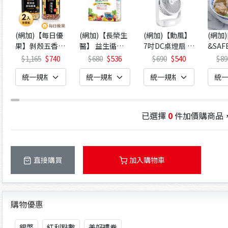
(網加)【每日優
(網加)【長榮生
(網加)【勳風】
(網加)
果】剝殼五香花
醫】 益生循環
7吋DC桌燈扇 H
&SA
生350G+罐裝原
專利蔬暢配方輕
FB-S0630
蝦餛飩
1,165
740
680
536
690
540
89
味烘焙腰果320
體順暢(30包/
包)x4
G
盒)x1
已選擇
0
件加價購商品
直接購買
加入購物車
購物優惠
銀幣
紅利點數
美好禮卷